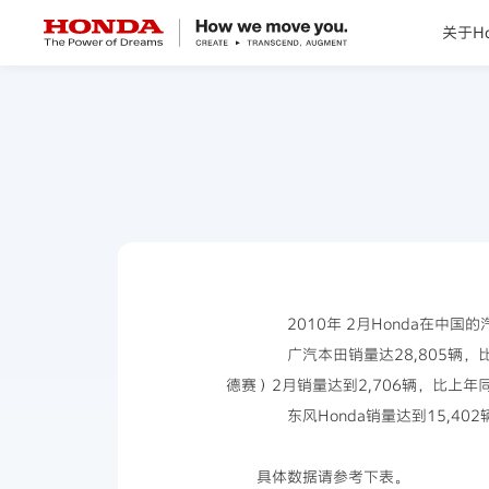
关于Ho
关于Honda
Honda纯电
全领域产品
技术创新
2010年 2月Honda在中国的汽
广汽本田销量达28,805辆，比上
赛事运动
德赛）2月销量达到2,706辆，比上年同
东风Honda销量达到15,402辆
新闻资讯
具体数据请参考下表。