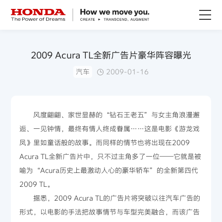
关于Honda
2009 Acura TL全新广告片豪华阵容曝光
汽车
2009-01-16
Honda纯电
全领域产品
风度翩翩、家世显赫的“钻石王老五”与女主角浪漫邂
逅、一见钟情，最终有情人终成眷属……这是电影《游龙戏
技术创新
凤》里如童话般的故事。而同样的情节也将出现在2009
Acura TL全新广告片中，只不过主角多了一位——它就是被
赛事运动
喻为“Acura历史上最激动人心的豪华轿车”的全新第四代
2009 TL。
新闻资讯
据悉，2009 Acura TL的广告片将突破以往汽车广告的
形式，以电影的手法把故事情节与车型完美融合，而该广告