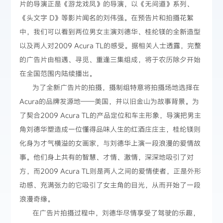
片的导演正是《游龙戏凤》的导演，以《无间道》系列、
《头文字 D》等影片闻名的刘伟强。在预告片和拍摄花絮
中，我们可以看到两位男女主演刘德华、桂纶镁的全新造型
以及两人对2009 Acura TL的感受。据相关人士透露，完整
的广告片由相遇、寻觅、重逢三集组成，将于农历除夕开始
在全国范围内陆续播出。
为了全新广告片的拍摄，摄制组特意将拍摄场地选择在
Acura的品牌发源地——美国，并以旧金山为故事背景。为
了契合2009 Acura TL的产品定位和车主形象，导演把男主
角刘德华塑造成一位懂得品味人生的红酒庄庄主，桂纶镁则
化身为才气横溢的女画家，与刘德华上演一段浪漫的爱情故
事。他们身上共有的智慧、才情、激情，深深地吸引了对
方，而2009 Acura TL则是两人之间的爱情使者，正是外形
动感、充满张力的它吸引了女主角的目光，从而开始了一段
浪漫奇缘。
在广告片拍摄过程中，刘德华尽情享受了驾驶的乐趣，