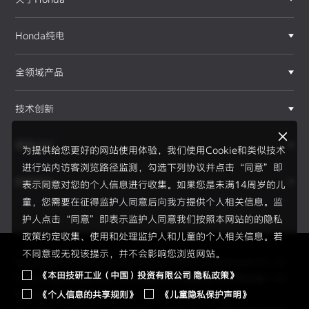
Honda纯电
全领域产品
技术创新
赛事运动
为提供给您更好的网站使用体验，我们使用Cookie和类似技术
进行站内访客浏览路径监测，勾选下列协议并点击“同意”即
新闻资讯
表示同意对您的个人信息进行收集。如果您是未满14周岁的儿
童，您需要在征得监护人同意后向我方提供个人相关信息。监
护人点击“同意”即表示监护人同意我们按照本网站的的隐私
政策约定收集、使用和处理监护人和儿童的个人相关信息。若
不同意或无视该提示，并不会影响您浏览网站。
Copyright © 2026 Honda Motor(China) Investment Co., Lt
《本田技研工业（中国）投资有限公司 隐私政策》
d. All Right Reserved.
京ICP备05023886号
京公网安备1101
《个人信息的共享规则》
《儿童隐私保护声明》
0502034595号