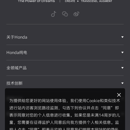
关于Honda
Honda纯电
全领域产品
技术创新
赛事运动
为提供给您更好的网站使用体验，我们使用Cookie和类似技术
进行站内访客浏览路径监测，勾选下列协议并点击“同意”即
新闻资讯
表示同意对您的个人信息进行收集。如果您是未满14周岁的儿
F1®赛事
童，您需要在征得监护人同意后向我方提供个人相关信息。监
护人点击“同意”即表示监护人同意我们按照本网站的的隐私