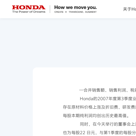
关于Ho
关于Honda
Honda纯电
全领域产品
技术创新
—合并销售额、销售利润、税前
Honda的2007年度第3季
赛事运动
存在原材料价格上涨及折旧费、研发费
每股本期纯利润均创出历史最高值。
新闻资讯
同时，在今天举行的董事会上通过
也为每股22 日元，与第1季度的每股