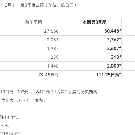
008年3月） 第3季度业绩（单位：亿日元）
前年同期
本期第
3
季度
27,686
30
,
448*
2,051
2,
762*
1,987
2,
607*
258
313*
1,448
2,
000*
79.45日元
111.25
日元
*
13日元 1欧元 = 164日元（*为第3季度的历史新高）
季度的表示方法作了调整。
14.4%。
.3%。
降14.8%。