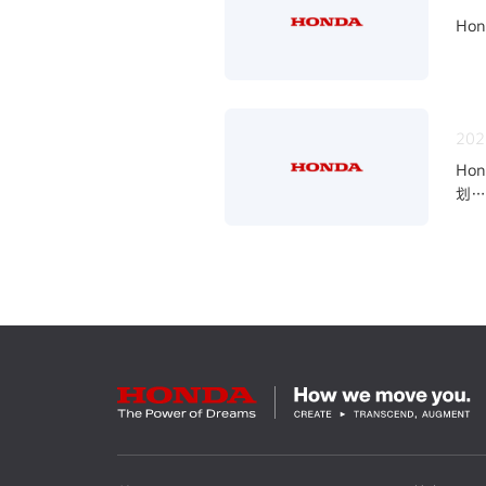
Ho
202
Ho
划
~四