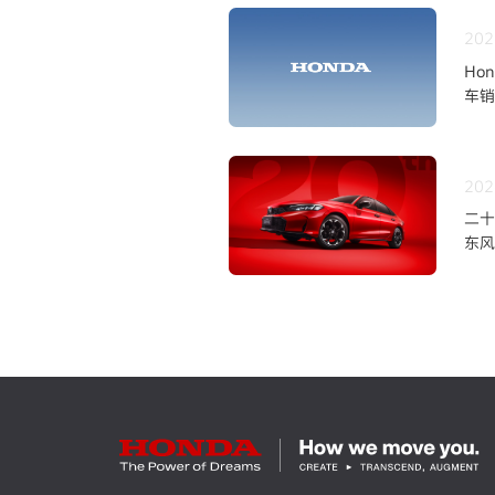
202
Ho
车销
202
二十
东风
上市