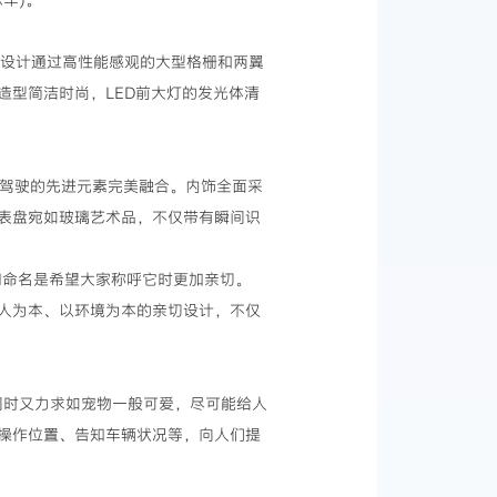
方的设计通过高性能感观的大型格栅和两翼
型简洁时尚，LED前大灯的发光体清
供愉快驾驶的先进元素完美融合。内饰全面采
表盘宛如玻璃艺术品，不仅带有瞬间识
词命名是希望大家称呼它时更加亲切。
以人为本、以环境为本的亲切设计，不仅
的同时又力求如宠物一般可爱，尽可能给人
操作位置、告知车辆状况等，向人们提