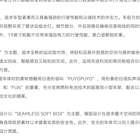
C”为主题，追求车型紧凑而又具备强劲的行驶性能和尖端技术的冲击力。车前
的视野采用了管状后组合灯。细节部分，外后视镜在确保完美视线的同时造
外，19英寸轮毂不仅带来强劲有力的行驶性能，更凸显新锐形象。
 SPORTS”为主题，追求全新的运动型内饰，将轻松且具开放感的空间与提
造出自由、智能感且又轻松的空间。此外，运用先进科技的乘员舱组合仪
代感。
车体时的柔软感触用日语形容叫“PUYOPUYO”，用形象的日语拟声
E”和“FUN”的要素，充分发挥燃料电池技术的超高效小型车架，配合
动文化的提案。
计以“SEAMLESS SOFT BOX”为主题，箱型设计在追求最大空间
身选用软质素材以求提高实质的安全性。此外，发光的车体可以向人提示
设计思路。