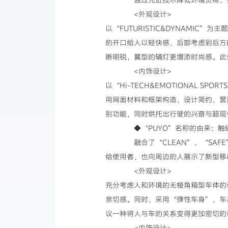
<外观设计>
以“FUTURISTIC&DYNAMI
的开口给人以轻快感，后部考虑到后方
晰明锐，翼型的辅灯更增添时尚感。此
<内饰设计>
以“Hi-TECH&EMOTIONAL
用网面材料和框架构造，设计简约，营
别功能，同时烘托出行驶的兴奋与超现
◆“PUYO”名称的由来：触碰
融合了“CLEAN”、“SAF
给使用者，也向周边的人展示了新型移
<外观设计>
充分考虑人和环境的无棱角箱型车体的设
亲切感。同时，采用“弹性车身”，车
议一种将人与车的关系变得更加密切的
<内饰设计>