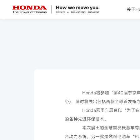
关于Ho
关于Honda
Honda纯电
全领域产品
技术创新
Honda将参加“第40届东京车展
心)，届时将展出包括两款全球首发概
赛事运动
Honda乘用车展台以“为了在
的各种先进环保技术。
新闻资讯
本次展出的全球首发概念车有两款
合动力系统，另一款是燃料电池车“P