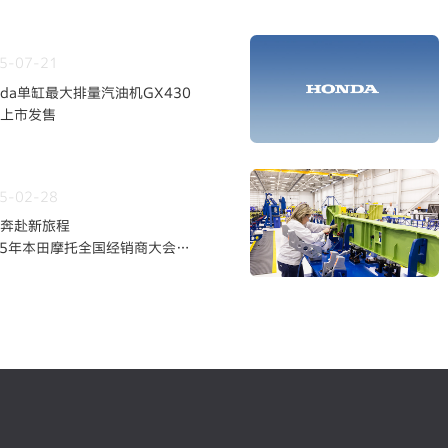
5-07-21
nda单缸最大排量汽油机GX430
上市发售
5-02-28
奔赴新旅程
25年本田摩托全国经销商大会暨
发布会