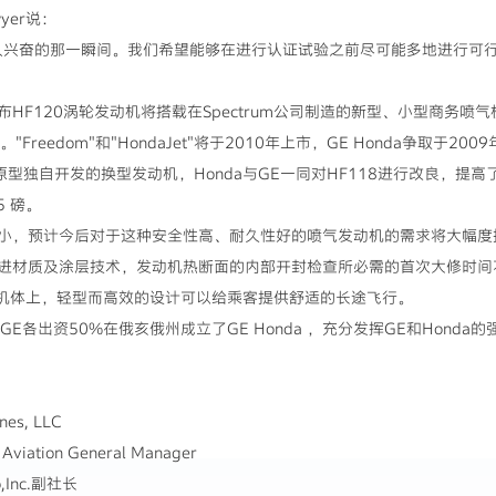
wyer说：
兴奋的那一瞬间。我们希望能够在进行认证试验之前尽可能多地进行可行
HF120涡轮发动机将搭载在Spectrum公司制造的新型、小型商务喷气机"Free
"上。"Freedom"和"HondaJet"将于2010年上市，GE Honda争取于2
为原型独自开发的换型发动机，Honda与GE一同对HF118进行改良，
 磅。
预计今后对于这种安全性高、耐久性好的喷气发动机的需求将大幅度提高
进材质及涂层技术，发动机热断面的内部开封检查所必需的首次大修时间不
效率的机体上，轻型而高效的设计可以给乘客提供舒适的长途飞行。
nc.与GE各出资50%在俄亥俄州成立了GE Honda ，充分发挥GE和Ho
s, LLC
ation General Manager
Inc.副社长