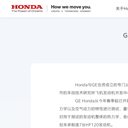
关于Ho
关于Honda
G
Honda纯电
全领域产品
技术创新
Honda与GE合资成立的专门从事小
市的本田技术研究所飞机发动机开发中
赛事运动
GE Honda从今年春季起已
力学以及空气动力的特性进行测试，夏
新闻资讯
对用于测试的发动机整体的热力学、各组
划未来制造7台HF120发动机。