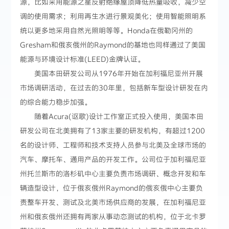
源，比如采用能源之星反射绝缘屋顶降低热量吸收，减少空
调的使用需求；利用再生水进行景观美化；使用智能照明系
统以更多地采用自然光照明等等。Honda在俄勒冈州的
Gresham和俄亥俄州的Raymond的基地也同样通过了美国
能源与环境设计标准(LEED)金牌认证。
美国本田研发公司从1976年开始在加利福尼亚州开展
市场调研活动，在过去的30年里，包括新车型设计研发在内
的综合能力稳步加强。
随着Acura(讴歌)设计工作室正式投入使用，美国本田
研发公司在北美拥有了13家主要的研发机构，有超过1200
名的设计师、工程师和技术支持人员参与北美及全球市场的
汽车、摩托车、通用产品的开发工作。公司位于加利福尼亚
州托兰斯市的洛杉矶中心主要负责市场调研、概念开发和车
辆造型设计，位于俄亥俄州Raymond的俄亥俄中心主要负
责整车开发、测试及北美市场供应商的发展，在加利福尼亚
州和俄亥俄州还拥有两家从事动态测试的机构，位于北卡罗