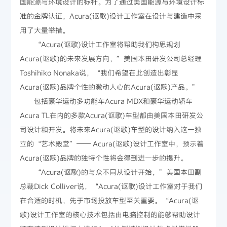
国能源与环境设计的标杆。为了通过美国能源与环境设计标
准的金牌认证，Acura(讴歌)设计工作室在设计与建造中采
用了大量举措。
“Acura(讴歌)设计工作室将帮助我们构思规划
Acura(讴歌)的未来发展方向，”美国本田研发公司总经理
Toshihiko Nonaka说，“我们希望在此创造出彰显
Acura(讴歌)品牌个性的激动人心的Acura(讴歌)产品。”
包括豪华运动多功能车Acura MDX和豪华运动轿车
Acura TL在内的多款Acura(讴歌)车型都由美国本田研发公
司设计和开发。将未来Acura(讴歌)车型的设计纳入这一独
立的“艺术殿堂”—— Acura(讴歌)设计工作室中，预示着
Acura(讴歌)品牌的独特个性将会得到进一步的提升。
“Acura(讴歌)的与众不同从设计开始，”美国本田副
总裁Dick Colliver说，“Acura(讴歌)设计工作室对于我们
在合适的时机，先于市场投放车型至关重要。“Acura(讴
歌)设计工作室的核心技术包括由电脑控制的能够帮助设计