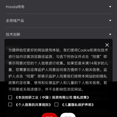
Honda纯电
全领域产品
技术创新
赛事运动
为提供给您更好的网站使用体验，我们使用Cookie和类似技术
进行站内访客浏览路径监测，勾选下列协议并点击“同意”即
新闻资讯
表示同意对您的个人信息进行收集。如果您是未满14周岁的儿
F1®赛事
童，您需要在征得监护人同意后向我方提供个人相关信息。监
护人点击“同意”即表示监护人同意我们按照本网站的的隐私
政策约定收集、使用和处理监护人和儿童的个人相关信息。若
不同意或无视该提示，并不会影响您浏览网站。
Copyright © 2026 Honda Motor(China) Investment Co., Lt
《本田技研工业（中国）投资有限公司 隐私政策》
d. All Right Reserved.
京ICP备05023886号
京公网安备1101
《个人信息的共享规则》
《儿童隐私保护声明》
0502034595号
员工通道
|
使用须知
|
隐私政策
|
信息共享
|
儿童隐私保护声明
|