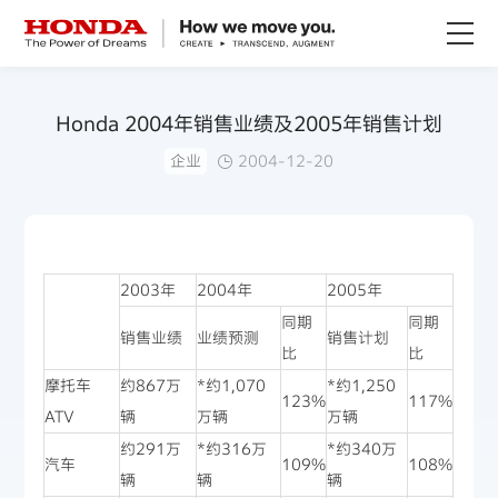
关于Honda
Honda 2004年销售业绩及2005年销售计划
企业
2004-12-20
Honda纯电
全领域产品
2003年
2004年
2005年
技术创新
同期
同期
销售业绩
业绩预测
销售计划
比
比
赛事运动
摩托车
约867万
*约1,070
*约1,250
123%
117%
ATV
辆
万辆
万辆
新闻资讯
约291万
*约316万
*约340万
汽车
109%
108%
辆
辆
辆