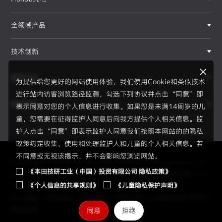
全领域产品
技术创新
赛事运动
为提供给您更好的网站使用体验，我们使用Cookie和类似技术
进行站内访客浏览路径监测，勾选下列协议并点击“同意”即
新闻资讯
表示同意对您的个人信息进行收集。如果您是未满14周岁的儿
F1®赛事
童，您需要在征得监护人同意后向我方提供个人相关信息。监
护人点击“同意”即表示监护人同意我们按照本网站的的隐私
政策约定收集、使用和处理监护人和儿童的个人相关信息。若
不同意或无视该提示，并不会影响您浏览网站。
Copyright © 2026 Honda Motor(China) Investment Co., Lt
《本田技研工业（中国）投资有限公司 隐私政策》
d. All Right Reserved.
京ICP备05023886号
京公网安备1101
《个人信息的共享规则》
《儿童隐私保护声明》
0502034595号
员工通道
|
使用须知
|
隐私政策
|
信息共享
|
儿童隐私保护声明
|
网站地图
同意
拒绝
2026赛季、新规则、新伙伴、全新H标识