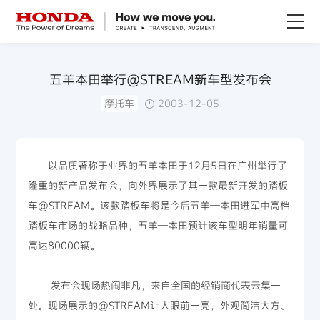
关于Honda
五羊本田举行@STREAM新车型发布会
摩托车
2003-12-05
Honda纯电
全领域产品
以品质著称于业界的五羊本田于12月5日在广州举行了
隆重的新产品发布会，向外界展示了其一款最新开发的踏板
技术创新
车@STREAM。该款踏板车将是今后五羊—本田进军中高档
踏板车市场的战略品种，五羊—本田预计该车型明年销量可
赛事运动
高达80000辆。
新闻资讯
发布会现场热闹非凡，来自全国的经销商代表云集一
处。现场展示的@STREAM让人眼前一亮，外观简洁大方、