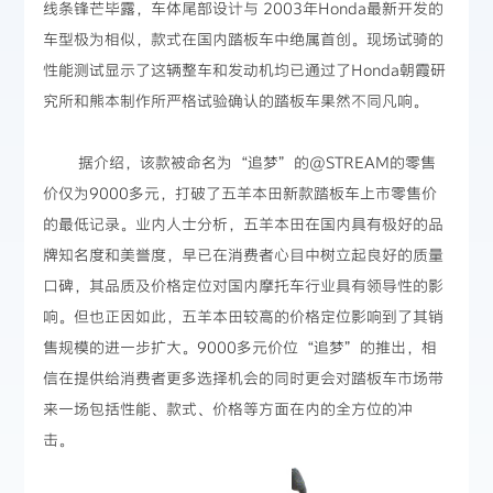
线条锋芒毕露，车体尾部设计与 2003年Honda最新开发的
车型极为相似，款式在国内踏板车中绝属首创。现场试骑的
性能测试显示了这辆整车和发动机均已通过了Honda朝霞研
究所和熊本制作所严格试验确认的踏板车果然不同凡响。
据介绍，该款被命名为“追梦”的@STREAM的零售
价仅为9000多元，打破了五羊本田新款踏板车上市零售价
的最低记录。业内人士分析，五羊本田在国内具有极好的品
牌知名度和美誉度，早已在消费者心目中树立起良好的质量
口碑，其品质及价格定位对国内摩托车行业具有领导性的影
响。但也正因如此，五羊本田较高的价格定位影响到了其销
售规模的进一步扩大。9000多元价位“追梦”的推出，相
信在提供给消费者更多选择机会的同时更会对踏板车市场带
来一场包括性能、款式、价格等方面在内的全方位的冲
击。