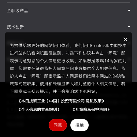
全领域产品
技术创新
赛事运动
为提供给您更好的网站使用体验，我们使用Cookie和类似技术
进行站内访客浏览路径监测，勾选下列协议并点击“同意”即
新闻资讯
表示同意对您的个人信息进行收集。如果您是未满14周岁的儿
F1®赛事
童，您需要在征得监护人同意后向我方提供个人相关信息。监
护人点击“同意”即表示监护人同意我们按照本网站的的隐私
政策约定收集、使用和处理监护人和儿童的个人相关信息。若
不同意或无视该提示，并不会影响您浏览网站。
Copyright © 2026 Honda Motor(China) Investment Co., Lt
《本田技研工业（中国）投资有限公司 隐私政策》
d. All Right Reserved.
京ICP备05023886号
京公网安备1101
《个人信息的共享规则》
《儿童隐私保护声明》
0502034595号
员工通道
|
使用须知
|
隐私政策
|
信息共享
|
儿童隐私保护声明
|
网站地图
同意
拒绝
2026赛季、新规则、新伙伴、全新H标识