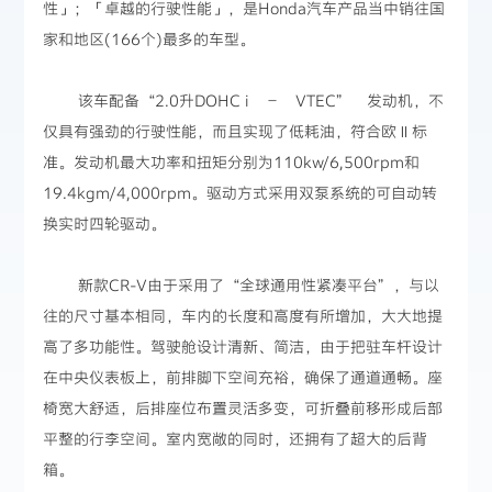
性」；「卓越的行驶性能」，是Honda汽车产品当中销往国
家和地区(166个)最多的车型。
该车配备“2.0升DOHC i – VTEC” 发动机，不
仅具有强劲的行驶性能，而且实现了低耗油，符合欧Ⅱ标
准。发动机最大功率和扭矩分别为110kw/6,500rpm和
19.4kgm/4,000rpm。驱动方式采用双泵系统的可自动转
换实时四轮驱动。
新款CR-V由于采用了“全球通用性紧凑平台”，与以
往的尺寸基本相同，车内的长度和高度有所增加，大大地提
高了多功能性。驾驶舱设计清新、简洁，由于把驻车杆设计
在中央仪表板上，前排脚下空间充裕，确保了通道通畅。座
椅宽大舒适，后排座位布置灵活多变，可折叠前移形成后部
平整的行李空间。室内宽敞的同时，还拥有了超大的后背
箱。