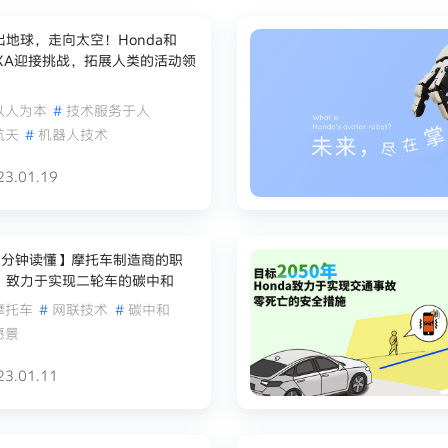
出地球，走向太空！Honda和
AXA迎接挑战，拓展人类的活动领
以人为本
#
技术服务于人
航天
#
机器人技术
23.01.19
5分钟读懂】摩托车制造商的职
，致力于实现二轮车的碳中和
摩托车
#
网联技术
#
碳中和
愿景
23.01.11