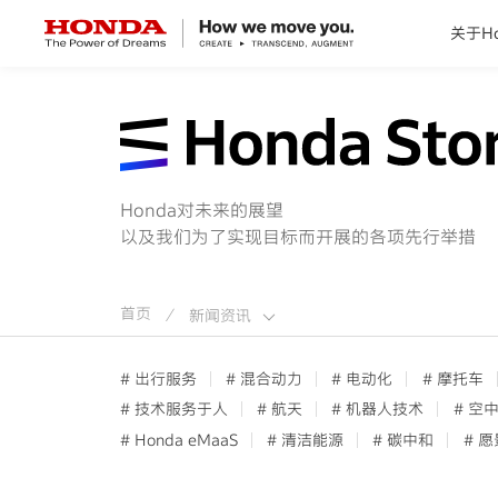
关于Ho
关于Honda
Honda纯电
Honda对未来的展望
以及我们为了实现目标而开展的各项先行举措
全领域产品
技术创新
首页
新闻资讯
/
赛事运动
# 出行服务
# 混合动力
# 电动化
# 摩托车
# 技术服务于人
# 航天
# 机器人技术
# 空
# Honda eMaaS
# 清洁能源
# 碳中和
# 愿
新闻资讯