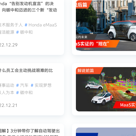
onda“告别发动机宣言”的决
。向碳中和迈进的三个新“发动
”
技术服务于人
#
Honda eMaaS
清洁能源
#
碳中和
22.12.29
什么员工会主动挑战艰难的比
？
赛事运动
#
汽车
#
实现梦想
以人为本
#
碳中和
22.12.21
图解】3分钟带你了解自动驾驶出