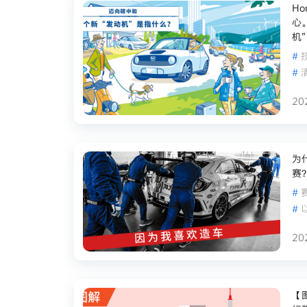
H
心
机
#
#
20
为
赛
#
#
20
【