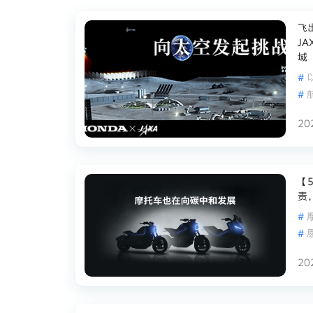
飞
J
域
#
#
20
【
责
#
#
20