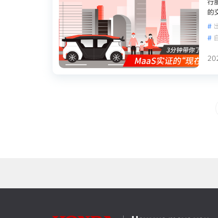
行
的
#
#
20