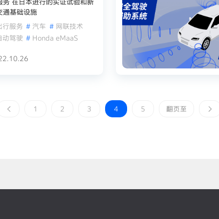
服务 在日本进行的实证试验和新
交通基础设施
出行服务
#
汽车
#
网联技术
自动驾驶
#
Honda eMaaS
22.10.26
1
2
3
4
5