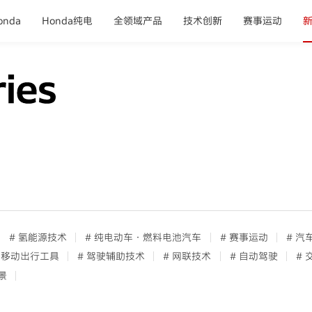
nda
Honda纯电
全领域产品
技术创新
赛事运动
# 氢能源技术
# 纯电动车·燃料电池汽车
# 赛事运动
# 汽
中移动出行工具
# 驾驶辅助技术
# 网联技术
# 自动驾驶
#
景