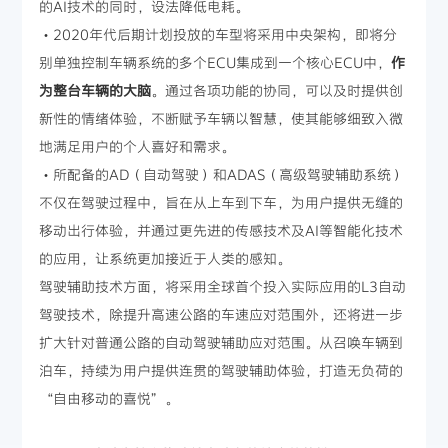
的AI技术的同时，设法降低电耗。
・2020年代后期计划投放的车型将采用中央架构，即将分
别单独控制车辆系统的多个ECU集成到一个核心ECU中，
作
为整台车辆的大脑
。通过各项功能的协同，可以及时提供创
新性的情绪体验，不断赋予车辆以智慧，使其能够细致入微
地满足用户的个人喜好和需求。
・所配备的AD（自动驾驶）和ADAS（高级驾驶辅助系统）
不仅在驾驶过程中，旨在从上车到下车，为用户提供无缝的
移动出行体验，并通过更先进的传感技术及AI等智能化技术
的应用，让系统更加接近于人类的感知。
驾驶辅助技术方面，将采用全球首个投入实际应用的L3自动
驾驶技术，除提升高速公路的车速应对范围外，还将进一步
扩大针对普通公路的自动驾驶辅助应对范围。从召唤车辆到
泊车，持续为用户提供连贯的驾驶辅助体验，打造无负荷的
“自由移动的喜悦”。