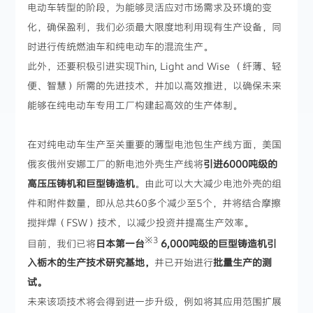
电动车转型的阶段，为能够灵活应对市场需求及环境的变
化，确保盈利，我们必须最大限度地利用现有生产设备，同
时进行传统燃油车和纯电动车的混流生产。
此外，还要积极引进实现Thin, Light and Wise （纤薄、轻
便、智慧）所需的先进技术，并加以高效推进，以确保未来
能够在纯电动车专用工厂构建起高效的生产体制。
在对纯电动车生产至关重要的薄型电池包生产线方面，美国
俄亥俄州安娜工厂的新电池外壳生产线将
引进6000吨级的
高压压铸机和巨型铸造机
。由此可以大大减少电池外壳的组
件和附件数量，即从总共60多个减少至5个，并将结合摩擦
搅拌焊（FSW）技术，以减少投资并提高生产效率。
※3
目前，我们已将
日本第一台
6,000吨级的巨型铸造机引
入栃木的生产技术研究基地，
并已开始进行
批量生产的测
试。
未来该项技术将会得到进一步升级，例如将其应用范围扩展