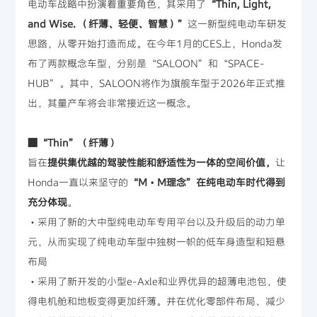
电动车战略中扮演着重要角色，其采用了
“Thin, Light,
and Wise. （纤薄、轻便、智慧）”
这一新型纯电动车研发
思路，从零开始打造而成。在今年1月的CES上，Honda发
布了两款概念车型，分别是“SALOON”和“SPACE-
HUB”。其中，SALOON将作为旗舰车型于2026年正式推
出，其量产车将会非常接近这一概念。
■“Thin”（纤薄）
旨在
提供集优越的驾驶性能和舒适性为一体的空间价值，
让
Honda一直以来坚守的
“M・M理念”在纯电动车时代得到
充分体现
。
・采用了新的大中型纯电动车专用平台以及升级后的动力单
元，从而实现了纯电动车型中独树一帜的低车身造型和短悬
布局
・采用了新开发的小型e-Axle和业界优异的超薄电池包，使
得电机舱和地板变得更加纤薄。并在优化零部件布局、减少