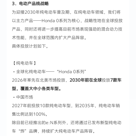
3．电动产品线战略
为迎接2030年纯电动车普及期，在纯电动车领域，我们将
以主力产品——Honda 0系列为核心，战略性地在全球投放
产品，同时还将进一步提高目前市场表现强劲的混合动力技
术性能，并在全球范围内扩大产品阵容。
具体投放计划如下。
【纯电动车】
・全球化纯电动车——“Honda 0系列”
2026年率先在北美市场投放，
2030年前在全球
投放
7款车
型，覆盖大中小各类车型。
・中国市场
2027年前投放10款纯电动车型，到2035年，纯电动车销
售比例达到100%。
除目前已经推出的e:N系列外，还将通过已发布新型纯电动
车“烨”品牌，持续扩大纯电动车产品阵容。