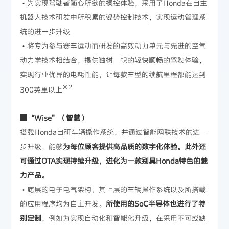
・为实现驾驶者随心所欲的操控体验，采用了Honda在自主
机器人技术研发中所积累的姿势控制技术，实现运动管理系
统的进一步升级
・将专为参与赛车运动而研发的高效动力单元与先进的空气
动力学技术相结合，提供独树一帜的轻快顺畅的驾驶体验，
实现行业优异的电耗性能，让每款车型的续航里程都能达到
※2
300英里以上
■“Wise”（智慧）
搭载Honda自研车辆操作系统，并通过智能网联技术的进一
步升级，能够
为每位顾客提供高品质的数字化体验。此外还
可通过OTA实现持续升级，进化为一款别具Honda特色的魅
力产品。
・底层的电子电气架构、其上层的车辆操作系统以及所搭载
的应用程序均为自主开发。
所使用的SoC半导体也进行了特
别定制
，例如为实现自动化和智能化升级，在采用不可或缺