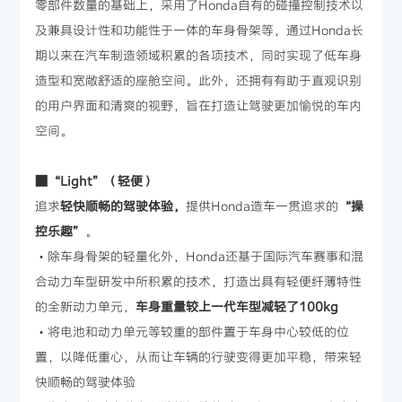
零部件数量的基础上，采用了Honda自有的碰撞控制技术以
及兼具设计性和功能性于一体的车身骨架等，通过Honda长
期以来在汽车制造领域积累的各项技术，同时实现了低车身
造型和宽敞舒适的座舱空间。此外，还拥有有助于直观识别
的用户界面和清爽的视野，旨在打造让驾驶更加愉悦的车内
空间。
■“Light”（轻便）
追求
轻快顺畅的驾驶体验，
提供Honda造车一贯追求的
“操
控乐趣”
。
・除车身骨架的轻量化外，Honda还基于国际汽车赛事和混
合动力车型研发中所积累的技术，打造出具有轻便纤薄特性
的全新动力单元，
车身重量较上一代车型减轻了100kg
・将电池和动力单元等较重的部件置于车身中心较低的位
置，以降低重心，从而让车辆的行驶变得更加平稳，带来轻
快顺畅的驾驶体验