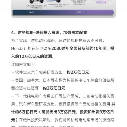
4．财务战略-确保投入资源，加强资本配置
为了实现上述电动化战略，适时的战略投资必不可缺。
Honda计划在纯电动车
2030财年全面普及前的10年间
，
投
入约10万亿日元的资源
。
详细内容如下：
・软件定义汽车相关研发支出
约2万亿日元
・美国、加拿大、日本等市场为构建纯电动车综合价值链所
需投资与出资等
约2万亿日元
・下一代纯电动车专用工厂等生产领域、二轮电动化相关费
用、汽车新车型研发支出、模具投资等产品制造相关费用
共
计约6万亿日元（研发支出3万亿日元，投资和出资3万亿日
元）
在做出投资决策时，我们将评估纯电动车市场的渗透程