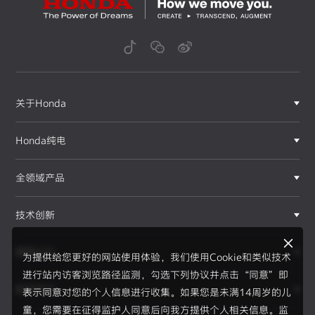
关于Honda
Honda纯电
全领域产品
技术创新
赛事运动
为提供给您更好的网站使用体验，我们使用Cookie和类似技术
进行站内访客浏览路径监测，勾选下列协议并点击“同意”即
新闻资讯
表示同意对您的个人信息进行收集。如果您是未满14周岁的儿
F1®赛事
童，您需要在征得监护人同意后向我方提供个人相关信息。监