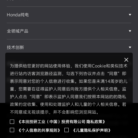
Honda纯电
全领域产品
技术创新
赛事运动
为提供给您更好的网站使用体验，我们使用Cookie和类似技术
进行站内访客浏览路径监测，勾选下列协议并点击“同意”即
新闻资讯
表示同意对您的个人信息进行收集。如果您是未满14周岁的儿
F1®赛事
童，您需要在征得监护人同意后向我方提供个人相关信息。监
护人点击“同意”即表示监护人同意我们按照本网站的的隐私
政策约定收集、使用和处理监护人和儿童的个人相关信息。若
不同意或无视该提示，并不会影响您浏览网站。
Copyright © 2026 Honda Motor(China) Investment Co., Lt
《本田技研工业（中国）投资有限公司 隐私政策》
d. All Right Reserved.
京ICP备05023886号
京公网安备1101
《个人信息的共享规则》
《儿童隐私保护声明》
0502034595号
员工通道
|
使用须知
|
隐私政策
|
信息共享
|
儿童隐私保护声明
|