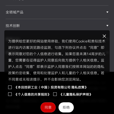
全领域产品
技术创新
赛事运动
为提供给您更好的网站使用体验，我们使用Cookie和类似技术
进行站内访客浏览路径监测，勾选下列协议并点击“同意”即
新闻资讯
表示同意对您的个人信息进行收集。如果您是未满14周岁的儿
F1®赛事
童，您需要在征得监护人同意后向我方提供个人相关信息。监
护人点击“同意”即表示监护人同意我们按照本网站的的隐私
政策约定收集、使用和处理监护人和儿童的个人相关信息。若
不同意或无视该提示，并不会影响您浏览网站。
Copyright © 2026 Honda Motor(China) Investment Co., Lt
《本田技研工业（中国）投资有限公司 隐私政策》
d. All Right Reserved.
京ICP备05023886号
京公网安备1101
《个人信息的共享规则》
《儿童隐私保护声明》
0502034595号
员工通道
|
使用须知
|
隐私政策
|
信息共享
|
儿童隐私保护声明
|
网站地图
同意
拒绝
2026赛季、新规则、新伙伴、全新H标识