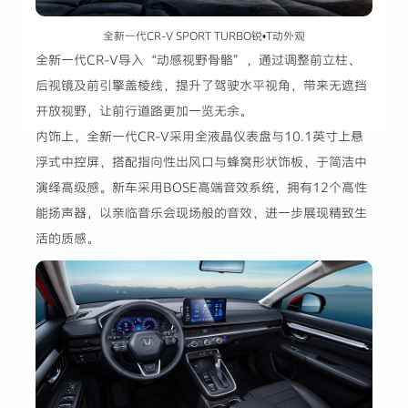
全新一代CR-V SPORT TURBO锐•T动外观
全新一代CR-V导入“动感视野骨骼”，通过调整前立柱、
后视镜及前引擎盖棱线，提升了驾驶水平视角，带来无遮挡
开放视野，让前行道路更加一览无余。
内饰上，全新一代CR-V采用全液晶仪表盘与10.1英寸上悬
浮式中控屏，搭配指向性出风口与蜂窝形状饰板，于简洁中
演绎高级感。新车采用BOSE高端音效系统，拥有12个高性
能扬声器，以亲临音乐会现场般的音效，进一步展现精致生
活的质感。