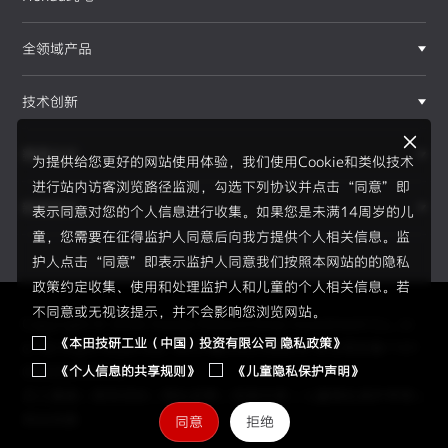
全领域产品
技术创新
赛事运动
为提供给您更好的网站使用体验，我们使用Cookie和类似技术
进行站内访客浏览路径监测，勾选下列协议并点击“同意”即
新闻资讯
表示同意对您的个人信息进行收集。如果您是未满14周岁的儿
童，您需要在征得监护人同意后向我方提供个人相关信息。监
护人点击“同意”即表示监护人同意我们按照本网站的的隐私
政策约定收集、使用和处理监护人和儿童的个人相关信息。若
不同意或无视该提示，并不会影响您浏览网站。
Copyright © 2026 Honda Motor(China) Investment Co., Lt
《本田技研工业（中国）投资有限公司 隐私政策》
d. All Right Reserved.
京ICP备05023886号
京公网安备1101
《个人信息的共享规则》
《儿童隐私保护声明》
0502034595号
员工通道
|
使用须知
|
隐私政策
|
信息共享
|
儿童隐私保护声明
|
网站地图
同意
拒绝
Honda 品牌历史：自创业至今的发展历程