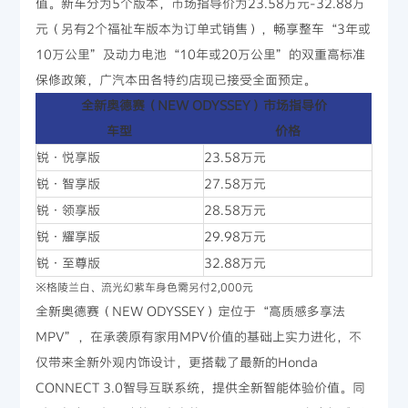
值。新车分为5个版本，市场指导价为23.58万元-32.88万
元（另有2个福祉车版本为订单式销售），畅享整车“3年或
10万公里”及动力电池“10年或20万公里”的双重高标准
保修政策，广汽本田各特约店现已接受全面预定。
全新奥德赛（NEW ODYSSEY）市场指导价
车型
价格
锐·悦享版
23.58万元
锐·智享版
27.58万元
锐·领享版
28.58万元
锐·耀享版
29.98万元
锐·至尊版
32.88万元
※格陵兰白、流光幻紫车身色需另付2,000元
全新奥德赛（NEW ODYSSEY）定位于“高质感多享法
MPV”，在承袭原有家用MPV价值的基础上实力进化，不
仅带来全新外观内饰设计，更搭载了最新的Honda
CONNECT 3.0智导互联系统，提供全新智能体验价值。同