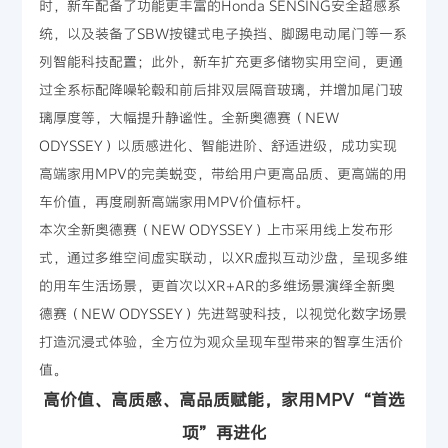
时，新车配备了功能更丰富的Honda SENSING安全超感系
统，以及装备了SBW按键式电子换挡、脚踢电动尾门等一系
列智能科技配置；此外，新车扩充更多储物实用空间，更通
过全系标配降噪轮毂和前后排双层隔音玻璃，并增加尾门玻
璃厚度等，大幅提升静谧性。全新奥德赛（NEW
ODYSSEY）以质感进化、智能进阶、舒适进级，成功实现
高端家用MPV的完美蜕变，带给用户更高品质、更高端的用
车价值，再度刷新高端家用MPV价值标杆。
本次全新奥德赛（NEW ODYSSEY）上市采用线上发布形
式，通过多维空间虚实联动，以XR虚拟互动沙盘，呈现多维
的用车生活场景，更首次以XR+AR的多维场景演绎全新奥
德赛（NEW ODYSSEY）先进驾驶科技，以视觉化数字场景
打造沉浸式体验，全方位为观众呈现车型带来的智享生活价
值。
高价值、高质感、高品质赋能，家用MPV“首选
项”再进化