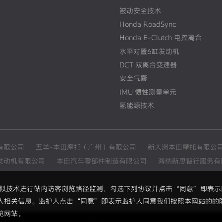
被动安全技术
Honda RoadSync
Honda E-Clutch 电控离合
水平对置6缸发动机
DCT 双离合变速器
安全气囊
IMU 惯性测量单元
氢能源技术
有限公司
五羊-本田摩托（广州）有限公司
新大洲本田摩托有限公
发动机有限公司
本田汽车零部件制造有限公司
海纳新思智行服务有
和类似技术进行站内访客浏览路径监测，勾选下列协议并点击“同意”即表
人相关信息。监护人点击“同意”即表示监护人同意我们按照本网站的的
览网站。