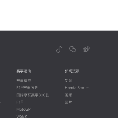
赛事运动
新闻资讯
赛事精神
新闻
F1®赛事历史
Honda Stories
N
E
W
国际摩联赛事800胜
视频
+
F1®
图片
N
E
W
MotoGP
WSBK