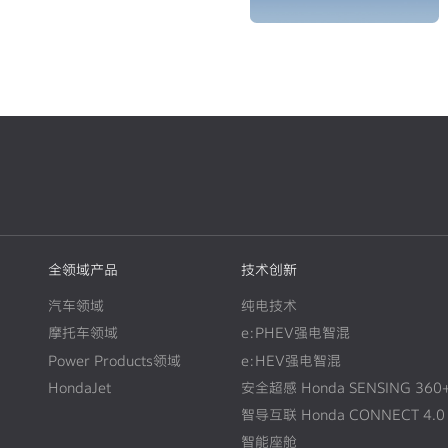
全领域产品
技术创新
汽车领域
纯电技术
摩托车领域
e:PHEV强电智混
Power Products领域
e:HEV强电智混
HondaJet
安全超感 Honda SENSING 360
智导互联 Honda CONNECT 4.0
智能座舱