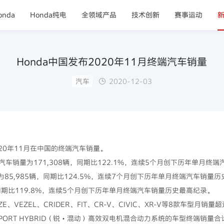
nda
Honda纯电
全领域产品
技术创新
赛事运动
Honda中国发布2020年11月终端汽车销量
汽车
2020-12-03
2020年11月在中国的终端汽车销量。
终端汽车销量为171,308辆，同期比122.1%，连续5个月创下历年单月
为85,985辆，同期比124.5%，连续7个月创下历年单月终端汽车销
辆，同期比119.8%，连续5个月创下历年单月终端汽车销量历史最高纪录。
ZE、VEZEL、CRIDER、FIT、CR-V、CIVIC、XR-V等8款车型月销
SPORT HYBRID（锐・混动）高效双电机混合动力系统的车型终端销量合