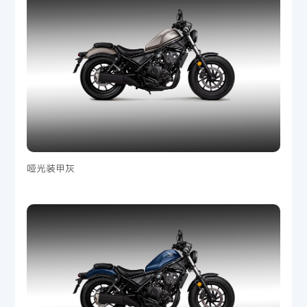
哑光装甲灰