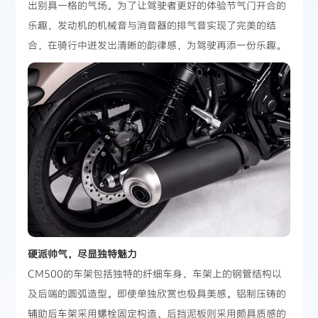
出别具一格的气场。为了让驾驶者更好的体验节气门开合的
乐趣，发动机的机械音与消音器的排气音实现了完美的结
合，在骑行中迸发出清晰的韵律感，为驾驶再添一份乐趣。
硬派帅气，尽显独特魅力
CM500的车架包括独特的纤细车身、车架上的钢管结构以
及后端的圆弧造型。即使单独欣赏也极具美感。铝制压铸的
辅助后车架采用螺栓固定构造、后挡泥板则采用颇具质感的