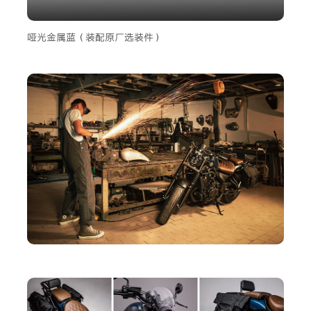
哑光金属蓝（装配原厂选装件）