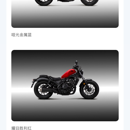
哑光金属蓝
耀目胜利红