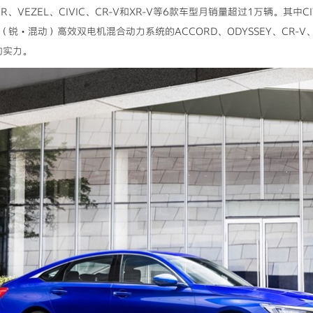
DER、VEZEL、CIVIC、CR-V和XR-V等6款车型月销量超过1万辆。其中
D（锐・混动）高效双电机混合动力系统的ACCORD、ODYSSEY、CR-V、I
劲实力。