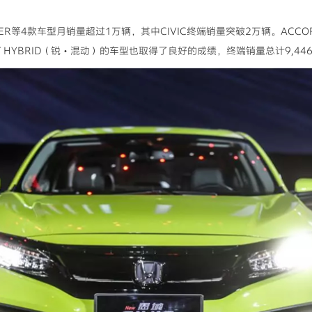
IDER等4款车型月销量超过1万辆，其中CIVIC终端销量突破2万辆。ACCORD、
 HYBRID（锐・混动）的车型也取得了良好的成绩，终端销量总计9,4