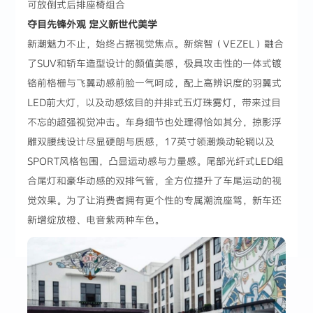
可放倒式后排座椅组合
夺目先锋外观 定义新世代美学
新潮魅力不止，始终占据视觉焦点。新缤智（VEZEL）融合
了SUV和轿车造型设计的颜值美感，极具攻击性的一体式镀
铬前格栅与飞翼动感前脸一气呵成，配上高辨识度的羽翼式
LED前大灯，以及动感炫目的并排式五灯珠雾灯，带来过目
不忘的超强视觉冲击。车身细节也处理得恰如其分，掠影浮
雕双腰线设计尽显硬朗与质感，17英寸领潮焕动轮辋以及
SPORT风格包围，凸显运动感与力量感。尾部光纤式LED组
合尾灯和豪华动感的双排气管，全方位提升了车尾运动的视
觉效果。为了让消费者拥有更个性的专属潮流座驾，新车还
新增绽放橙、电音紫两种车色。