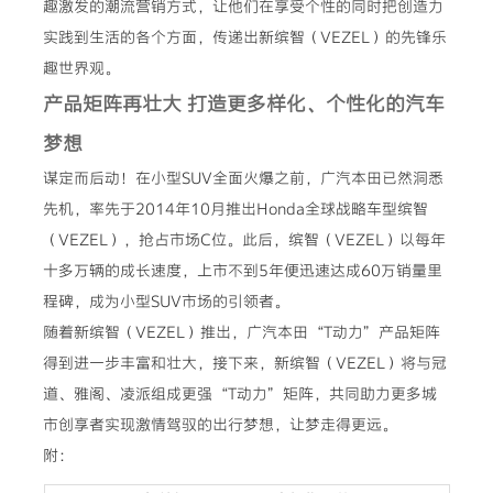
趣激发的潮流营销方式，让他们在享受个性的同时把创造力
实践到生活的各个方面，传递出新缤智（VEZEL）的先锋乐
趣世界观。
产品矩阵再壮大 打造更多样化、个性化的汽车
梦想
谋定而后动！在小型SUV全面火爆之前，广汽本田已然洞悉
先机，率先于2014年10月推出Honda全球战略车型缤智
（VEZEL），抢占市场C位。此后，缤智（VEZEL）以每年
十多万辆的成长速度，上市不到5年便迅速达成60万销量里
程碑，成为小型SUV市场的引领者。
随着新缤智（VEZEL）推出，广汽本田“T动力”产品矩阵
得到进一步丰富和壮大，接下来，新缤智（VEZEL）将与冠
道、雅阁、凌派组成更强“T动力”矩阵，共同助力更多城
市创享者实现激情驾驭的出行梦想，让梦走得更远。
附：