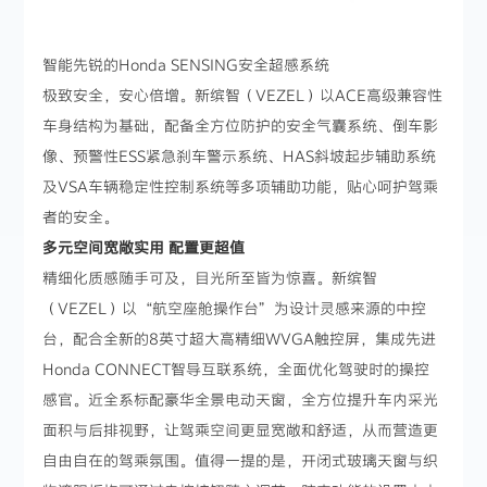
智能先锐的Honda SENSING安全超感系统
极致安全，安心倍增。新缤智（VEZEL）以ACE高级兼容性
车身结构为基础，配备全方位防护的安全气囊系统、倒车影
像、预警性ESS紧急刹车警示系统、HAS斜坡起步辅助系统
及VSA车辆稳定性控制系统等多项辅助功能，贴心呵护驾乘
者的安全。
多元空间宽敞实用 配置更超值
精细化质感随手可及，目光所至皆为惊喜。新缤智
（VEZEL）以“航空座舱操作台”为设计灵感来源的中控
台，配合全新的8英寸超大高精细WVGA触控屏，集成先进
Honda CONNECT智导互联系统，全面优化驾驶时的操控
感官。近全系标配豪华全景电动天窗，全方位提升车内采光
面积与后排视野，让驾乘空间更显宽敞和舒适，从而营造更
自由自在的驾乘氛围。值得一提的是，开闭式玻璃天窗与织