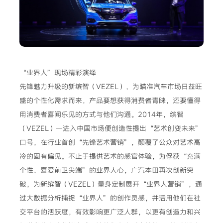
“业界人”现场精彩演绎
先锋魅力升级的新缤智（VEZEL），为瞄准汽车市场日益旺
盛的个性化需求而来，产品要想获得消费者青睐，还要懂得
用消费者喜闻乐见的方式与他们沟通。2014年，缤智
（VEZEL）一进入中国市场便创造性提出“艺术创变未来”
口号，在行业首创“先锋艺术营销”，颠覆了公众对艺术高
冷的固有偏见。不止于提供艺术的感官体验，为俘获“充满
个性、喜爱前卫尖端”的业界人心，广汽本田再次创新突
破，为新缤智（VEZEL）量身定制展开“业界人营销”，通
过大数据分析捕捉“业界人”的创作灵感，并活用他们在社
交平台的活跃度，有效影响更广泛人群，以更有创造力和兴