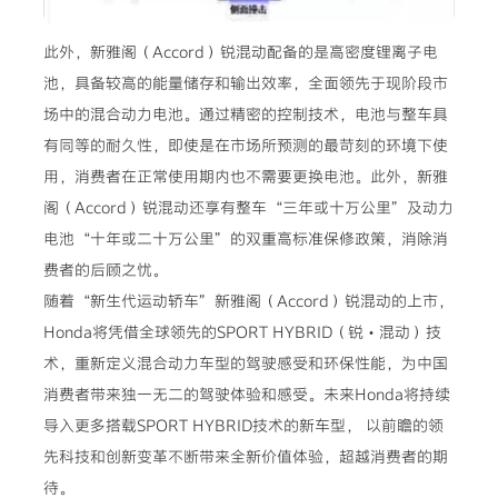
此外，新雅阁（Accord）锐混动配备的是高密度锂离子电
池，具备较高的能量储存和输出效率，全面领先于现阶段市
场中的混合动力电池。通过精密的控制技术，电池与整车具
有同等的耐久性，即使是在市场所预测的最苛刻的环境下使
用，消费者在正常使用期内也不需要更换电池。此外，新雅
阁（Accord）锐混动还享有整车“三年或十万公里”及动力
电池“十年或二十万公里”的双重高标准保修政策，消除消
费者的后顾之忧。
随着“新生代运动轿车”新雅阁（Accord）锐混动的上市，
Honda将凭借全球领先的SPORT HYBRID（锐・混动）技
术，重新定义混合动力车型的驾驶感受和环保性能，为中国
消费者带来独一无二的驾驶体验和感受。未来Honda将持续
导入更多搭载SPORT HYBRID技术的新车型， 以前瞻的领
先科技和创新变革不断带来全新价值体验，超越消费者的期
待。