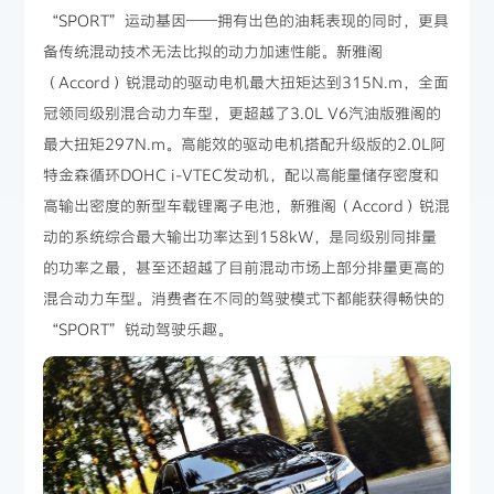
“SPORT”运动基因——拥有出色的油耗表现的同时，更具
备传统混动技术无法比拟的动力加速性能。新雅阁
（Accord）锐混动的驱动电机最大扭矩达到315N.m，全面
冠领同级别混合动力车型，更超越了3.0L V6汽油版雅阁的
最大扭矩297N.m。高能效的驱动电机搭配升级版的2.0L阿
特金森循环DOHC i-VTEC发动机，配以高能量储存密度和
高输出密度的新型车载锂离子电池，新雅阁（Accord）锐混
动的系统综合最大输出功率达到158kW，是同级别同排量
的功率之最，甚至还超越了目前混动市场上部分排量更高的
混合动力车型。消费者在不同的驾驶模式下都能获得畅快的
“SPORT”锐动驾驶乐趣。