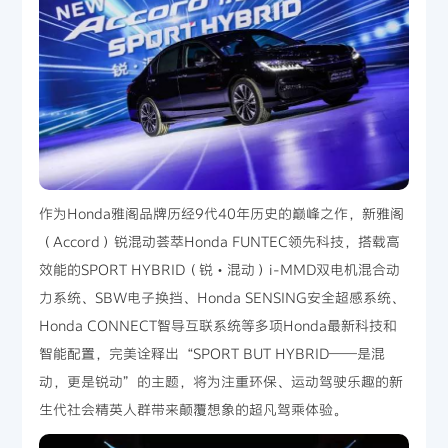
作为Honda雅阁品牌历经9代40年历史的巅峰之作，新雅阁
（Accord）锐混动荟萃Honda FUNTEC领先科技，搭载高
效能的SPORT HYBRID（锐・混动）i-MMD双电机混合动
力系统、SBW电子换挡、Honda SENSING安全超感系统、
Honda CONNECT智导互联系统等多项Honda最新科技和
智能配置，完美诠释出“SPORT BUT HYBRID——是混
动，更是锐动”的主题，将为注重环保、运动驾驶乐趣的新
生代社会精英人群带来颠覆想象的超凡驾乘体验。