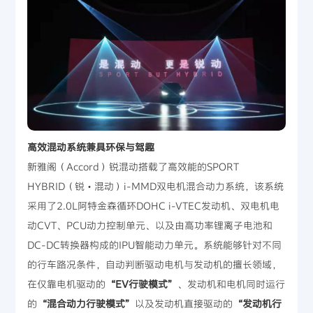
高效混动系统兼具环保与驾趣
新雅阁（Accord）锐混动搭载了高效能的SPORT
HYBRID（锐・混动）i-MMD双电机混合动力系统，该系统
采用了2.0L阿特金森循环DOHC i-VTEC发动机、双电机电
动CVT、PCU动力控制单元、以及由高功率锂离子电池和
DC-DC转换器构成的IPU智能动力单元。系统能够针对不同
的行车路况条件，自动判断驱动电机与发动机的擅长领域，
在仅靠电机驱动的
“EV行驶模式”
、发动机和电机同时运行
的
“混合动力行驶模式”
以及发动机直接驱动的
“发动机行