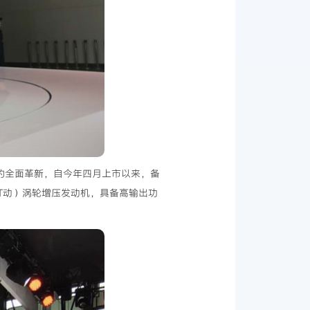
面的全面革新，自今年四月上市以来，备
锐・T动）涡轮增压发动机，具备高输出功