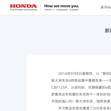
关于Ho
关于Honda
新
Honda纯电
全领域产品
技术创新
2016年9月8日星期四，以“
新大洲本田6款新品集中震撼发表——包括
赛事运动
CBF125R、从容向前，优雅稳重的e
款集电动车和摩托车优势于一体的时尚
新闻资讯
市场的强心剂！新大洲本田，强势来袭
本次新品发表会邀请了500多名