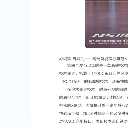
心闪耀 自非凡——高端智能踏板典范NS
第四个发布出场的是一款高端技术踏
技术先进。搭载了110CC单缸自然风冷E
“PCX150” 的低摩擦技术，环保
在追求先进技术、时尚外观的同时
的盾型全大灯与LED位置灯巧妙结合
神秘的X形状，大幅提升整车豪华感和
性感而丰盈，加上6种靓丽车色及多种
展型ACC充电接口；本田技术带自锁