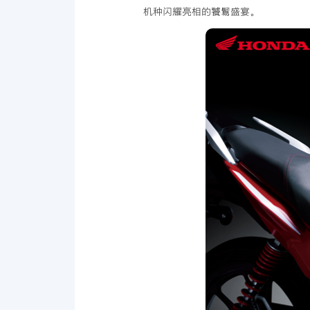
机种闪耀亮相的饕鬄盛宴。