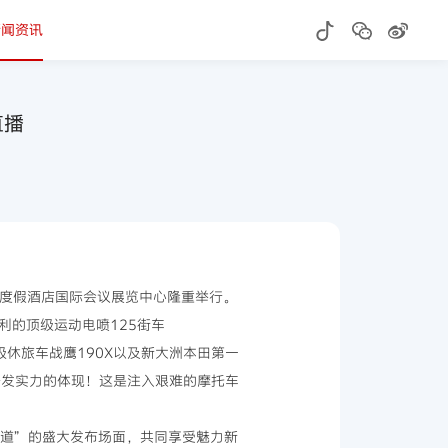
新闻资讯
直播
泉度假酒店国际会议展览中心隆重举行。
犀利的顶级运动电喷125街车
顶级休旅车战鹰190X以及新大洲本田第一
研发实力的体现！这是注入艰难的摩托车
的道”的盛大发布场面，共同享受魅力新