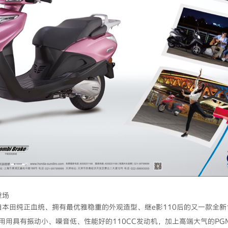
登场
源自本田纯正血统、拥有最优雅稳重的外观造型、继e影110后的又一款全新
用具有振动小、噪音低、性能好的110CC发动机，加上高端大气的PGM