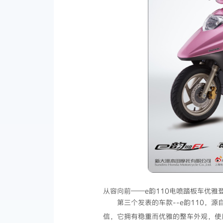
从容向前——e韵110电喷踏板车优雅
第三个发表的车款--e韵110，
信，它拥有稳重而优雅的整车外观，使用