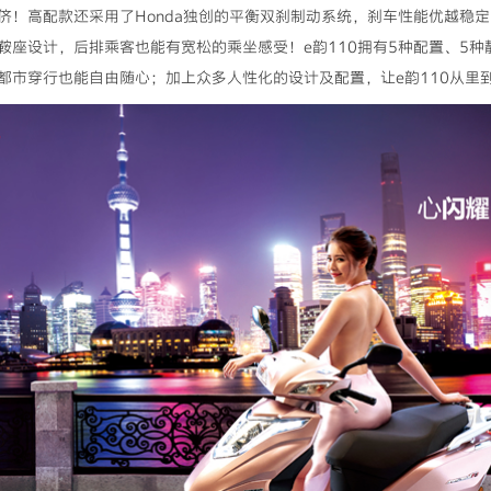
侪！高配款还采用了Honda独创的平衡双刹制动系统，刹车性能优越稳
鞍座设计，后排乘客也能有宽松的乘坐感受！e韵110拥有5种配置、5
都市穿行也能自由随心；加上众多人性化的设计及配置，让e韵110从里