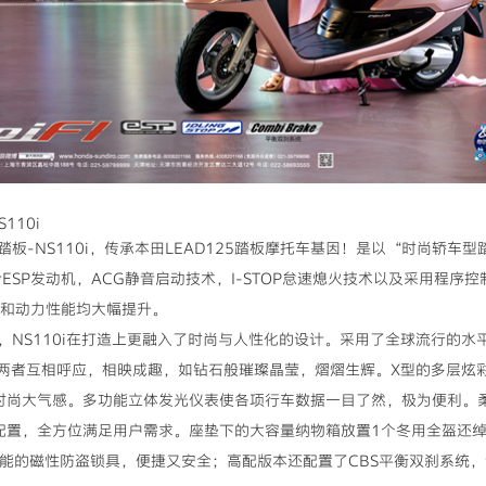
110i
板-NS110i，传承本田LEAD125踏板摩托车基因！是以“时尚轿车
SP发动机，ACG静音启动技术，I-STOP怠速熄火技术以及采用程序控制燃
性能和动力性能均大幅提升。
，NS110i在打造上更融入了时尚与人性化的设计。采用了全球流行的水
，两者互相呼应，相映成趣，如钻石般璀璨晶莹，熠熠生辉。X型的多层炫
时尚大气感。多功能立体发光仪表使各项行车数据一目了然，极为便利。
配置，全方位满足用户需求。座垫下的大容量纳物箱放置1个冬用全盔还
功能的磁性防盗锁具，便捷又安全；高配版本还配置了CBS平衡双刹系统