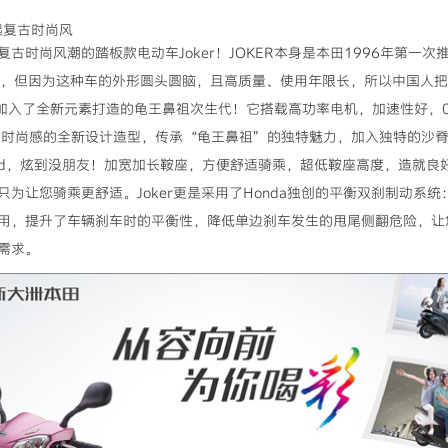
掀起复古时尚风
古时尚风潮的踏板款电动车Joker！JOKER本身是本田1996年第一
王”，但因为这种车的外形圆头圆脑，且高质量、使用年限长，所以中国人
上，加入了全新元素打造的龟王鼻祖次生代！它搭载高功率电机，加速性好，0
古时尚感的全新设计造型，传承“龟王鼻祖”的独特魅力，加入独特的沙
0cd，炫到没朋友！加宽加长鞍座，方便舒适骑乘，超低鞍座高度，造就
为让您骑乘更舒适。Joker更是采用了Honda独创的平衡双刹制动系
用，提升了车辆刹车时的平衡性，降低单边刹车发生的甩尾侧翻危险，让您骑
需求。