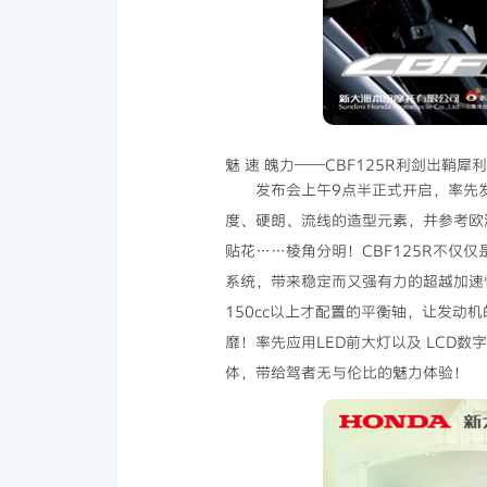
魅 速 魄力——CBF125R利剑出鞘犀
发布会上午9点半正式开启，率先发
度、硬朗、流线的造型元素，并参考欧
贴花……棱角分明！CBF125R不仅仅
系统，带来稳定而又强有力的超越加速性能
150cc以上才配置的平衡轴，让发
靡！率先应用LED前大灯以及 LCD
体，带给驾者无与伦比的魅力体验！