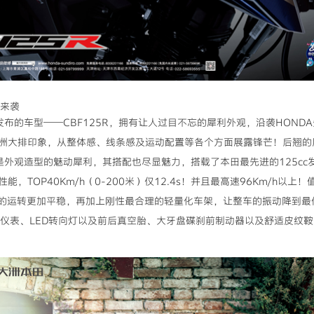
利来袭
布的车型——CBF125R，拥有让人过目不忘的犀利外观，沿袭HOND
洲大排印象，从整体感、线条感及运动配置等各个方面展露锋芒！后翘的
是外观造型的魅动犀利，其搭配也尽显魅力，搭载了本田最先进的125cc发
，TOP40Km/h（0-200米）仅12.4s！并且最高速96Km/h以
动机的运转更加平稳，再加上刚性最合理的轻量化车架，让整车的振动降到
数字仪表、LED转向灯以及前后真空胎、大牙盘碟刹前制动器以及舒适皮纹