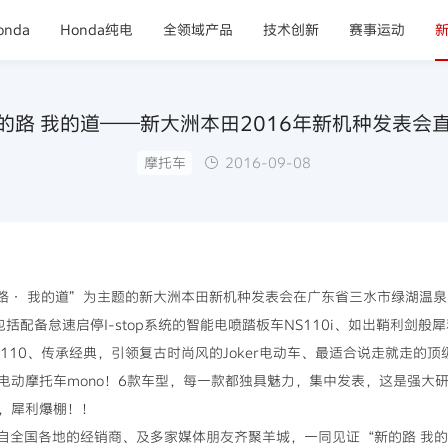
nda
Honda纯电
全领域产品
技术创新
赛事运动
的路 我的道——新大洲本田2016年新机种发表会
摩托车
2016-09-08
新的路· 我的道”为主题的新大洲本田新机种发表会在广东省三水市绿湖温
配备怠速启停I-stop系统的智能电喷踏板车NS110i、如出鞘利剑般
韵110、传承经典，引领复古时尚风的Joker电动车、最适合说走就走的
电动摩托车mono！6款车型，每一款都独具魅力，集中发表，这是强大
，犀利爆棚！！
来自全国各地的经销商、及多家媒体朋友齐聚羊城，一同见证“新的路 我