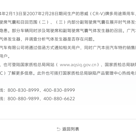
年2月13日至2007年2月28日期间生产的思威（CR-V)牌多用途乘用车，
驶席气囊和召回范围（二）、（三）内部分副驾驶席气囊在展开时气体发
隐患。部分车辆同时涉及驾驶席和副驾驶席气囊气体发生器的召回。广汽
气体发生器，并调查分析气体发生器是否存在问题。
汽车有限公司将通过信函方式通知相关用户，同时广汽本田汽车特约销售
用户。
，也可登陆国家质检总局网站（
www.aqsiq.gov.cn
）、国家质检总局缺
AC）了解更多信息。此外也可拨打国家质检总局缺陷产品管理中心热线电话：
0-830-8999、400-830-8999
0-880-9899、400-880-6622
返回列表