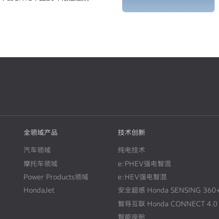
全领域产品
技术创新
汽车领域
纯电技术
摩托车领域
e:PHEV强电智混
Power Products领域
e:HEV强电智混
HondaJet
安全超感 Honda SENSING 360
智导互联 Honda CONNECT 4.0
智能座舱