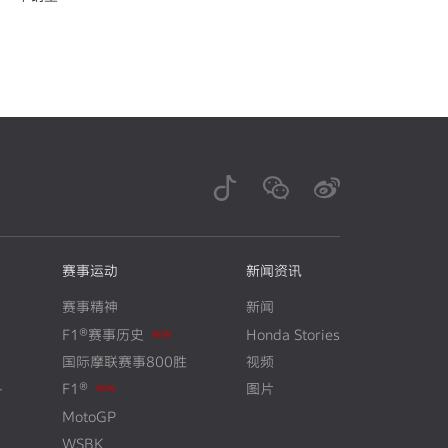
赛事运动
新闻资讯
赛事精神
新闻
F1®赛事历史
Honda Stories
N
E
W
国际摩联赛事800胜
视频
+
F1®
图片
N
E
W
MotoGP
WSBK