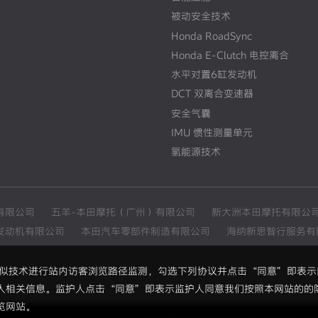
被动安全技术
Honda RoadSync
Honda E-Clutch 电控离合
水平对置6缸发动机
DCT 双离合变速器
安全气囊
IMU 惯性测量单元
氢能源技术
有限公司
五羊-本田摩托（广州）有限公司
新大洲本田摩托有限公
发动机有限公司
本田汽车零部件制造有限公司
海纳新思智行服务有
和类似技术进行站内访客浏览路径监测，勾选下列协议并点击“同意”即表
人相关信息。监护人点击“同意”即表示监护人同意我们按照本网站的的
览网站。