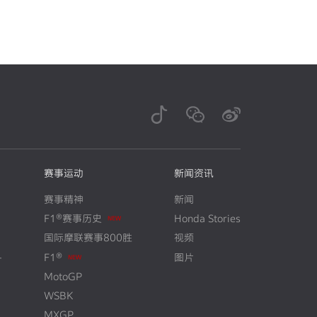
赛事运动
新闻资讯
赛事精神
新闻
N
E
W
F1®赛事历史
Honda Stories
国际摩联赛事800胜
视频
N
E
W
+
F1®
图片
MotoGP
WSBK
MXGP