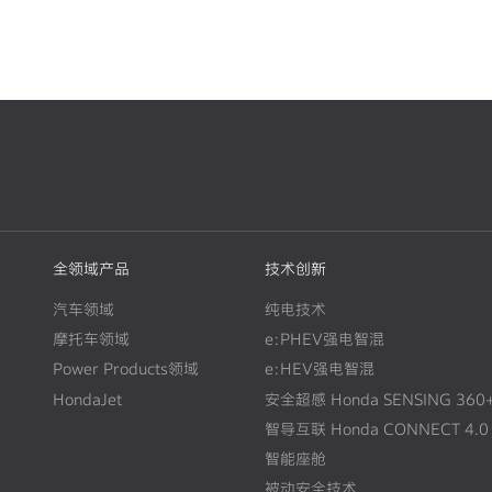
全领域产品
技术创新
汽车领域
纯电技术
摩托车领域
e:PHEV强电智混
Power Products领域
e:HEV强电智混
HondaJet
安全超感 Honda SENSING 360
智导互联 Honda CONNECT 4.0
智能座舱
被动安全技术