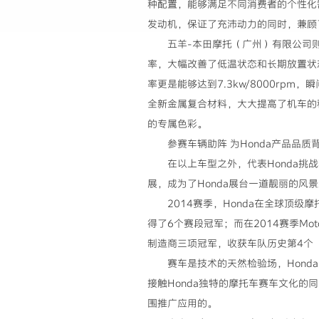
种配置，能够满足不同消费者的个性化
发动机，保证了充沛动力的同时，兼顾
五羊-本田摩托（广州）有限公司则
率，大幅改善了低温状态和长期放置状态
率更是能够达到7.3kw/8000r
全新金属复合材料，大大提高了机车的
的专属色彩。
参赛车辆助阵 为Honda产品品质
在以上车型之外，代表Honda挑战精
展，成为了Honda展台一道靓丽的风
2014赛季，Honda在全球顶
得了6个赛段冠军；而在2014赛季Mo
制造商三项冠军，收获车队历史第4个
赛车是技术的天然检验场，Hon
接触Honda独特的摩托车赛车文化的
围推广应用的。