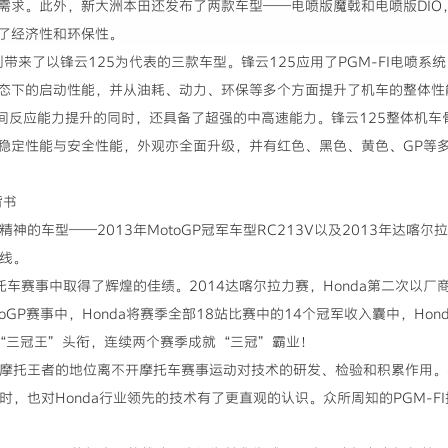
需求。此外，新大洲本田还发布了两款车型——电喷版魔戟和电喷版DIO，
了经济性和环保性。
带来了以锋云125为代表的三款车型。锋云125应用了PGM-FI电喷
下的启动性能，并从油耗、动力、环保等多个方面提升了机车的整体性能。它
pm，瞬间反应能力提升的同时，还具备了超强的中高速能力。锋云125整体
稳定性能与安全性能，外观亦全面升级，并有红色、黑色、黄色、GP等
背书
神的车型——2013年MotoGP冠军车型RC213V以及2013年达喀尔拉力
景线。
级摩托车赛事中取得了辉煌的佳绩。2014达喀尔拉力赛，Honda第二次以
toGP赛事中，Honda将赛季全部18站比赛中的14个冠军收入囊中，Ho
“三冠王”头衔，连续两个赛季成就“三冠”霸业！
da摩托王者的地位离不开摩托车赛事运动对技术的研发、检验和积累作用
同时，也对Honda行业领先的技术有了更直观的认识。众所周知的PGM-