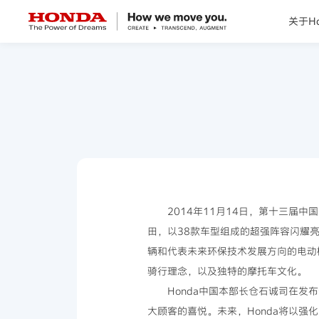
关于Ho
关于Honda
Honda纯电
全领域产品
技术创新
2014年11月14日，第十三届
田，以38款车型组成的超强阵容闪耀
赛事运动
辆和代表未来环保技术发展方向的电动概
骑行理念，以及独特的摩托车文化。
新闻资讯
Honda中国本部长仓石诚司在发
大顾客的喜悦。未来，Honda将以