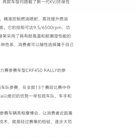
两款车型均搭载了新一代KVJ环保性
系统，精准控制燃油喷射，高效提升燃油
的扭矩可达9.5/6500rpm，功
机车骨架采用了具有耐高温和耐潮湿性能的
多种色系，消费者可以随性选择属于自己
赛参赛车型CRF450 RALLY的参
厂商车队参赛，在全部13个赛段比赛中夺
nda以绝对的优势一举包揽车队、车手和
。参赛车辆亮相摩博会，让消费者近距离
FI技术，就是经过赛事的检验，逐步大范