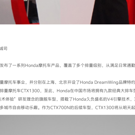
诚司
司发布了一系列Honda摩托车产品，覆盖了多个排量级别，从满足日常
量摩托车事业，并分别在上海、北京开设了Honda DreamWing品
排量摩托车CTX1300，至此，Honda在中国市场将拥有九款经典大排车
技术体验”研发理念的旗舰车型，搭载了Honda久负盛名的V4引擎技术，
多城市自由移动乐趣。作为CTX700N的后续车型，CTX1300将从明