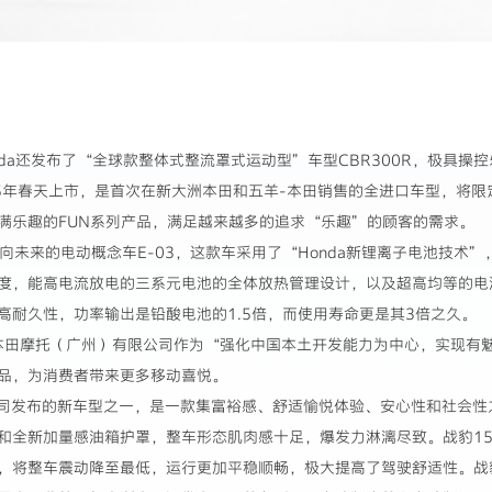
nda还发布了“全球款整体式整流罩式运动型”车型CBR300R，极具
015年春天上市，是首次在新大洲本田和五羊-本田销售的全进口车型，将限
满乐趣的FUN系列产品，满足越来越多的追求“乐趣”的顾客的需求。
面向未来的电动概念车E-03，这款车采用了“Honda新锂离子电池技术
度，能高电流放电的三系元电池的全体放热管理设计，以及超高均等的电
高耐久性，功率输出是铅酸电池的1.5倍，而使用寿命更是其3倍之久。
本田摩托（广州）有限公司作为“强化中国本土开发能力为中心，实现有
品，为消费者带来更多移动喜悦。
公司发布的新车型之一，是一款集富裕感、舒适愉悦体验、安心性和社会性
全新加量感油箱护罩，整车形态肌肉感十足，爆发力淋漓尽致。战豹150
，将整车震动降至最低，运行更加平稳顺畅，极大提高了驾驶舒适性。战豹