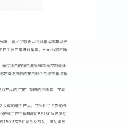
操控乐趣，满足了想要以中排量运动车型进
定在主要店铺进行销售。Honda将不断
”，通过独自的锂电池管理单元控制最适
池芯模块搭载的充电时个电池容量均衡
魅力产品的扩充”策略的推动者，在本
之大成的魅力产品。它采用了全新的外
搭载了带平衡轴的CBF150涡燃发动
150共有8种颜色及鼓刹、碟刹等多