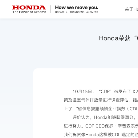
关于Ho
关于Honda
Honda荣获
Honda纯电
全领域产品
技术创新
10月15日，“CDP”※发布了
策及温室气体排放量进行调查评估。结果
赛事运动
上了 “碳信息披露领袖企业指数（CDL
评价认为，Honda能够获得满
新闻资讯
进行努力。CDP CEO保罗·辛普
我们祝贺像Honda这样被CDLI选