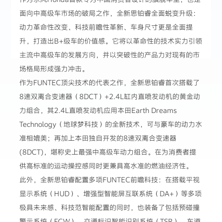
面向中高级车市场的破局之作，全新思铂睿全面蜕变升级：
动力革命性改变、科技前瞻性革新、车身尺寸更是全面提
升，打造出B+级车的价值感。它将以革命性的技术实力引领
主流中高级车的发展方向，并以突破性的产品力对现有的市
场格局形成强力冲击。
作为FUNTEC顶尖技术的代表之作，全新思铂睿首次搭载了
8速双离合变速器（8DCT）+2.4L缸内直喷发动机的黄金动
力组合，其2.4L直喷发动机应用本田Earth Dreams
Technology（地球梦科技）的全新技术，可与豪车的动力水
准相媲美；再加上本田独自开发的8速双离合变速器
(8DCT)，堪称史上最强中高级车动力组合。在为消费者提
供高标准的运动操控感同时更兼具高水准的燃油经济性。
此外，全新思铂睿配置多项FUNTEC前瞻科技：在搭载平视
显示系统（HUD）、增强型智能屏互联系统（DA+）等多项
极具未来感、科技范智能配置的同时，也装备了包括预碰撞
警示系统（FCW）、交通标识智能识别系统（TSR）、车道