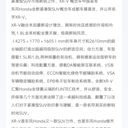
紧凑型SUV市场新锐之作，XR-V 概念车中国首发
东风Honda全新紧凑型SUV概念车成都车展首发，并公布名
字XR-V。
XR-V融合本田最新设计理念，拥有时尚且质感的外观和内
饰,1.8L全系标配全景天窗，极具新锐风范，
（4275×1770×1605）mm的车身尺寸和2610mm的超
长轴距打造出超越同级别SUV的舒适空间；动力方面，车型
搭载1.5L和1.8L两种排量的发动机，拥有媲美运动型轿车的
驾驶乐趣；科技配置方面，搭载DA智能屏互联系统、I/S发
动机节能自动启停、ECON智能化绿色节能辅助系统、VSA
车辆稳定辅助系统、EPB电子驻车制动系统等。全新XR-V
汇聚Honda全球最尖端的FUNTEC技术，并从舒适、安全、
环保等几个方面完美诠释了这一卓越科技结晶，颠覆了以往
人们对于紧凑型SUV的印象与理解，是一款名符其实的新锐
时尚SUV。
XR-V是东风Honda又一款SUV力作，也是东风Honda继杰