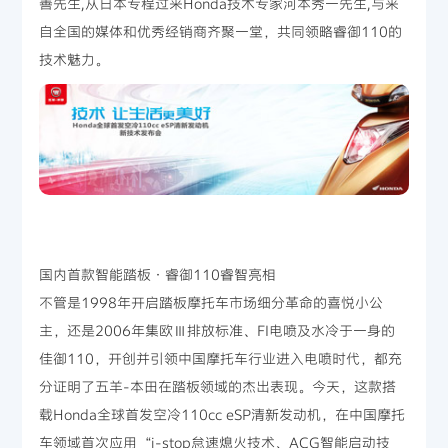
善先生,从日本专程过来Honda技术专家河本秀一先生,与来
自全国的媒体和优秀经销商齐聚一堂，共同领略睿御110的
技术魅力。
国内首款智能踏板·睿御110睿智亮相
不管是1998年开启踏板摩托车市场细分革命的喜悦小公
主，还是2006年集欧Ⅲ排放标准、FI电喷及水冷于一身的
佳御110，开创并引领中国摩托车行业进入电喷时代，都充
分证明了五羊-本田在踏板领域的杰出表现。今天，这款搭
载Honda全球首发空冷110cc eSP清新发动机，在中国摩托
车领域首次应用“i-stop怠速熄火技术、ACG智能启动技