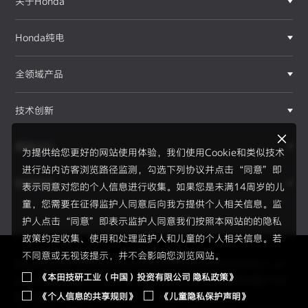
关于Honda
Honda纯电
全领域产品
技术创新
赛事运动
为提供给您更好的网站使用体验，我们使用Cookie和类似技术
进行站内访客浏览路径监测，勾选下列协议并点击“同意”即
新闻资讯
表示同意对您的个人信息进行收集。如果您是未满14周岁的儿
童，您需要在征得监护人同意后向我方提供个人相关信息。监
护人点击“同意”即表示监护人同意我们按照本网站的的隐私
政策约定收集、使用和处理监护人和儿童的个人相关信息。若
不同意或无视该提示，并不会影响您浏览网站。
Copyright © 2026 Honda Motor(China) Investment Co., Lt
《本田技研工业（中国）投资有限公司 隐私政策》
d. All Right Reserved.
京ICP备05023886号
京公网安备1101
《个人信息的共享规则》
《儿童隐私保护声明》
0502034595号