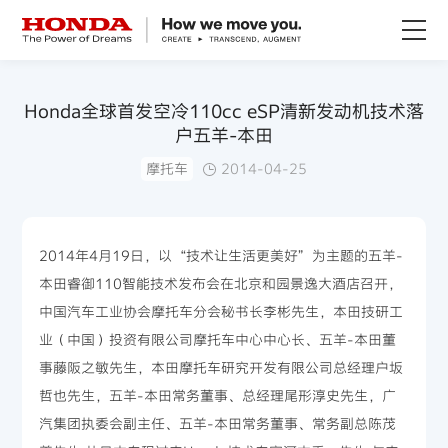
关于Honda
Honda全球首发空冷110cc eSP清新发动机技术落
户五羊-本田
Honda纯电
摩托车
2014-04-25
全领域产品
2014年4月19日，以“技术让生活更美好”为主题的五羊-
技术创新
本田睿御110智能技术发布会在北京和园景逸大酒店召开，
中国汽车工业协会摩托车分会秘书长李彬先生，本田技研工
赛事运动
业（中国）投资有限公司摩托车中心中心长、五羊-本田董
事藤阪之敏先生，本田摩托车研究开发有限公司总经理户坂
新闻资讯
哲也先生，五羊-本田常务董事、总经理尾形淳史先生，广
汽集团执委会副主任、五羊-本田常务董事、常务副总陈茂