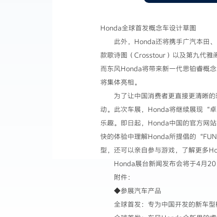
Honda全球首发概念车设计草图
此外，Honda还将携手广汽本田
款歌诗图（Crosstour）以及第九代
而东风Honda将带来新一代思铂睿概念车
将集体亮相。
为了让中国消费者更直接更清晰的理解
动。此次车展，Honda将继续展现“
乐趣。即日起，Honda中国的官方网站（
快的体验中理解Honda所提倡的“F
型，还可以亲自参与游戏，了解更多Ho
Honda展台新闻发布会将于4月2
附件：
◆参展汽车产品
全球首发：专为中国开发的新车型