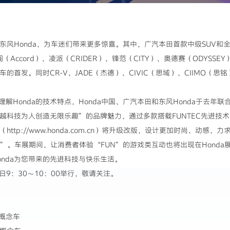
、东风Honda，为车迷们带来更多惊喜。其中，广汽本田首款中级SUV和
雅阁（Accord）、凌派（CRIDER）、锋范（CITY）、奥德赛（ODYS
的首发。同时CR-V、JADE（杰德）、CIVIC（思域）、CIIMO（思铭
Honda的技术特点，Honda中国、广汽本田和东风Honda于去年联
卓越科技为人创造无限乐趣”的品牌魅力，通过多款搭载FUNTEC先进技
http://www.honda.com.cn）将升级改版，设计更加时尚、动感
UN”。车展期间，让消费者体验“FUN”的游戏类互动也将出现在Hond
nda为您带来的先进科技与快乐生活。
0日9：30～10：00举行，敬请关注。
概念车