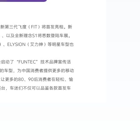
全新第三代飞度（FIT）将首发亮相。新
SEY）、以及全新理念S1将悉数登陆车展。
）、ELYSION（艾力绅）等明星车型也
合启动了“FUNTEC”技术品牌宣传活
术的车型，为中国消费者提供更多的移动
，力求让更多的80、90后消费者在轻松、愉
a展台，车迷们不仅可以品鉴各款首发车