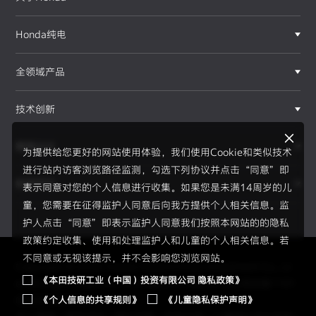
Honda纯电
全领域产品
技术创新
赛事运动
为提供给您更好的网站使用体验，我们使用Cookie和类似技术
进行站内访客浏览路径监测，勾选下列协议并点击“同意”即
新闻资讯
表示同意对您的个人信息进行收集。如果您是未满14周岁的儿
F1®赛事
童，您需要在征得监护人同意后向我方提供个人相关信息。监
护人点击“同意”即表示监护人同意我们按照本网站的的隐私
政策约定收集、使用和处理监护人和儿童的个人相关信息。若
不同意或无视该提示，并不会影响您浏览网站。
Copyright © 2026 Honda Motor(China) Investment Co., Lt
《本田技研工业（中国）投资有限公司 隐私政策》
d. All Right Reserved.
京ICP备05023886号
京公网安备1101
《个人信息的共享规则》
《儿童隐私保护声明》
0502034595号