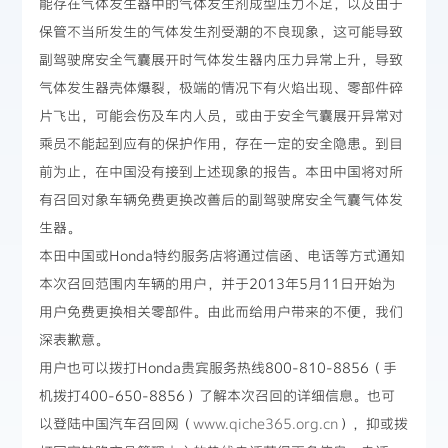
能存在气体发生器中的气体发生剂成型压力不足，以及由于
保管不当所发生的气体发生剂受潮的不良现象，这可能导致
副驾驶席安全气囊展开时气体发生器内压力异常上升，导致
气体发生器壳体爆裂，极端的情况下有火焰出现、零部件碎
片飞出，可能会伤及车内人员，或由于安全气囊展开异常对
乘员不能起到应有的保护作用，存在一定的安全隐患。到目
前为止，在中国没有接到上述现象的报告。本田中国将对所
有召回对象车辆免费更换改善后的副驾驶席安全气囊气体发
生器。
本田中国或Honda特约服务店将通过信函、电话等方式通知
本次召回范围内车辆的用户，并于2013年5月11日开始为
用户免费更换相关零部件。由此而给用户带来的不便，我们
深表歉意。
用户也可以拨打Honda贵宾服务热线800-810-8856（手
机拨打400-650-8856）了解本次召回的详细信息。也可
以登陆中国汽车召回网（
www.qiche365.org.cn
），抑或拨