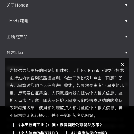
关于Honda
Honda纯电
全领域产品
技术创新
赛事运动
为提供给您更好的网站使用体验，我们使用Cookie和类似技术
进行站内访客浏览路径监测，勾选下列协议并点击“同意”即
新闻资讯
表示同意对您的个人信息进行收集。如果您是未满14周岁的儿
F1®赛事
童，您需要在征得监护人同意后向我方提供个人相关信息。监
护人点击“同意”即表示监护人同意我们按照本网站的的隐私
政策约定收集、使用和处理监护人和儿童的个人相关信息。若
不同意或无视该提示，并不会影响您浏览网站。
Copyright © 2026 Honda Motor(China) Investment Co., Lt
《本田技研工业（中国）投资有限公司 隐私政策》
d. All Right Reserved.
京ICP备05023886号
京公网安备1101
《个人信息的共享规则》
《儿童隐私保护声明》
0502034595号