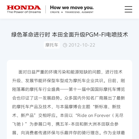
关于Honda
绿色革命进行时 本田全面升级PGM-FI电喷技术
摩托车
2012-10-22
Honda纯电
全领域产品
面对日益严重的环境污染和能源短缺的问题，进行技术
升级、发展节能环保型车型成为摩托车企业共识。日前，刚
技术创新
刚落幕的摩托车行业盛典——第十一届中国国际摩托车博览
会也印证了这一发展趋势。众多国内外知名厂商展出了最新
赛事运动
的摩托车产品及技术，与本届摩博会主题“新标准、新技
术、新产品”交相呼应。本田以“Ride on Forever（无尽
新闻资讯
飞驰）”为参展口号，携五羊-本田和新大洲本田联合参
展，向消费者传递环保与乐趣并存的骑行理念。作为全球最