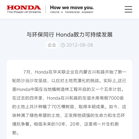
关于Honda
与环保同行 Honda致力可持续发展
企业
2012-08-08
Honda纯电
全领域产品
7月，Honda在华关联企业在内蒙古兴和县开始了新一
轮防沙治沙攻坚战，以应对土地荒漠化的挑战。实际上,这已
技术创新
是Honda中国在当地植树造林工程开启的又一个五年计划。
在过去的四年里，Honda在兴和县的友谊水库南侧7000亩
赛事运动
的土地上共计种植了70万棵树苗，取得丰硕成果。如今，这
块种满了绿色希望的土地，正发挥他顽强的生命力和生态环
新闻资讯
境抗争着。相信未来的10年、20年，这里将一片生机勃
勃。