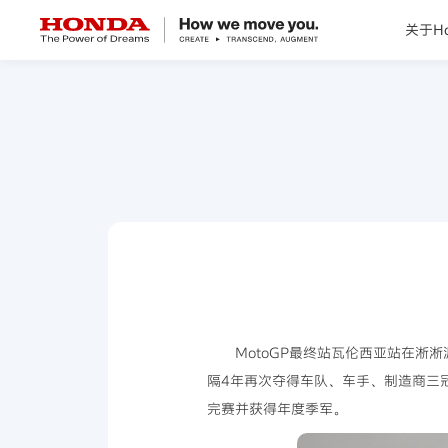
关于Ho
关于Honda
Honda纯电
全领域产品
技术创新
赛事运动
MotoGP最终站瓦伦西亚站在淅
隔4年再次夺得车队、车手、制造商三冠王
新闻资讯
完赛并获得年度季军。