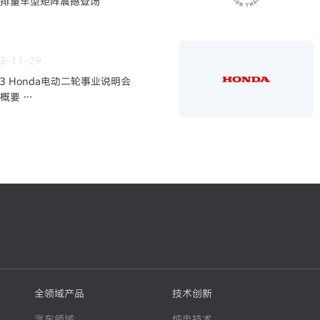
排量车型矩阵震撼登场
3-11-29
23 Honda电动二轮事业说明会
容概要
快二轮电动化，强化事业体制～
全领域产品
技术创新
汽车领域
纯电技术