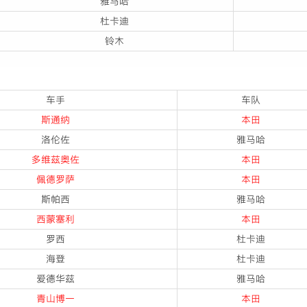
雅马哈
杜卡迪
铃木
车手
车队
斯通纳
本田
洛伦佐
雅马哈
多维兹奥佐
本田
佩德罗萨
本田
斯帕西
雅马哈
西蒙塞利
本田
罗西
杜卡迪
海登
杜卡迪
爱德华兹
雅马哈
青山博一
本田