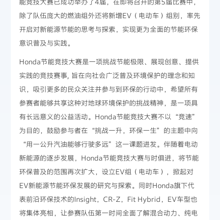
能竞技大赛已成功举办了4届，在即将召开的第5届比赛中，
除了队伍庞大的燃油组外还将新增EV（电动车）组别，率先
开启对新能源节能的思考与探索，实现更为全面的节能环保
意识普及与实践。
Honda节能竞技大赛是一项挑战节能极限、展现创意、提供
实践的竞技赛事, 旨在向社会广泛普及环境保护的理念和知
识，吸引更多的民众关注并参与到环保的行动中，希望所有
参赛者能够共享这种对地球环境保护的挑战精神，是一项具
有长远意义的公益活动。Honda节能竞技大赛不以“竞速”
为目的，鼓励参与者在“挑战一升，环保一生”的主题中向
“用一公升汽油能够行驶多远”这一课题进发。伴随着电动
新能源的逐步发展，Honda节能竞技大赛与时俱进，将节能
环保普及的范围再次扩大，设立EV组（电动车），掀起对
EV新能源节能环保发展的研究与探索。同时Honda旗下代
表前沿环保技术的Insight，CR-Z，Fit Hybrid，EV车型也
将集体亮相，让参赛队伍第一时间全面了解混合动力、纯电