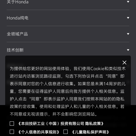
关于Honda
Honda纯电
全领域产品
技术创新
赛事运动
为提供给您更好的网站使用体验，我们使用Cookie和类似技术
进行站内访客浏览路径监测，勾选下列协议并点击“同意”即
新闻资讯
表示同意对您的个人信息进行收集。如果您是未满14周岁的儿
F1®赛事
童，您需要在征得监护人同意后向我方提供个人相关信息。监
护人点击“同意”即表示监护人同意我们按照本网站的的隐私
政策约定收集、使用和处理监护人和儿童的个人相关信息。若
不同意或无视该提示，并不会影响您浏览网站。
Copyright © 2026 Honda Motor(China) Investment Co., Lt
《本田技研工业（中国）投资有限公司 隐私政策》
d. All Right Reserved.
京ICP备05023886号
京公网安备1101
《个人信息的共享规则》
《儿童隐私保护声明》
0502034595号