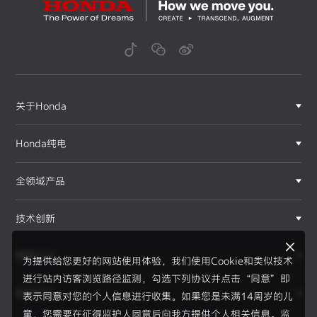
关于Honda
Honda纯电
全领域产品
技术创新
赛事运动
为提供给您更好的网站使用体验，我们使用Cookie和类似技术
进行站内访客浏览路径监测，勾选下列协议并点击“同意”即
新闻资讯
表示同意对您的个人信息进行收集。如果您是未满14周岁的儿
F1®赛事
童，您需要在征得监护人同意后向我方提供个人相关信息。监