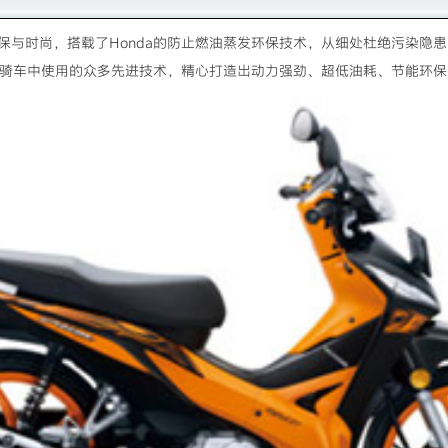
保与时尚，搭载了Honda的防止燃油蒸发环保技术，从细处杜绝污染隐
档跨骑车中使用的众多先进技术，精心打造出动力强劲、超低油耗、节能环