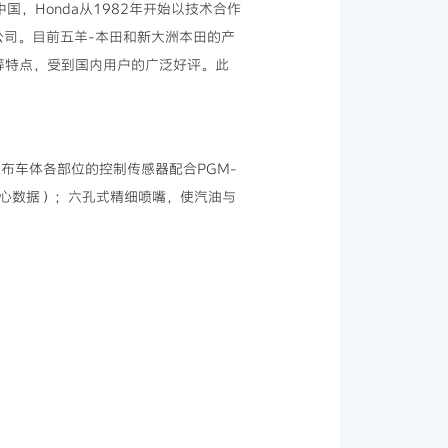
，Honda从1982年开始以技术合作
公司。目前五羊-本田和新大洲本田的产
"等特点，受到国内用户的广泛好评。此
遍布车体各部位的控制传感器配合PGM-
中心数据）；六孔式精细喷嘴，使汽油与