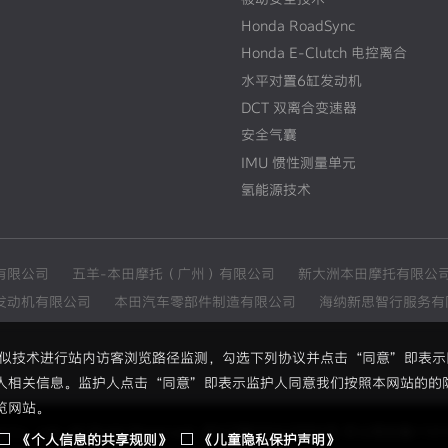
Honda RoadSync
Honda E-Clutch 电控离合
水平对置6缸发动机
DCT 双离合变速器
安全气囊
IMU 惯性测量单元
氢能源技术
有限公司
五羊-本田摩托（广州）有限公司
新大洲本田摩托有限公
发动机有限公司
本田汽车零部件制造有限公司
海纳新思智行服务有
和类似技术进行站内访客浏览路径监测，勾选下列协议并点击“同意”即表
人相关信息。监护人点击“同意”即表示监护人同意我们按照本网站的的
览网站。
Co., Ltd. All Right Reserved.
京ICP备05023886号
京公网安备11010
《个人信息的共享规则》
《儿童隐私保护声明》