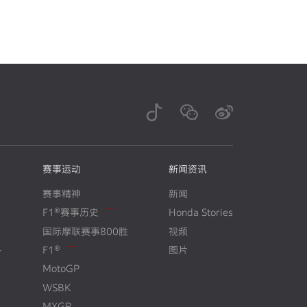
赛事运动
新闻资讯
赛事精神
新闻
F1®赛事历史
Honda Stories
N
E
W
国际摩联赛事800胜
视频
+
F1®
图片
N
E
W
MotoGP
WSBK
MXGP