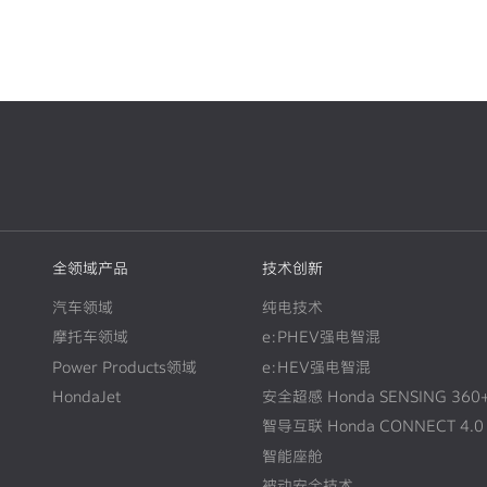
全领域产品
技术创新
汽车领域
纯电技术
摩托车领域
e:PHEV强电智混
Power Products领域
e:HEV强电智混
HondaJet
安全超感 Honda SENSING 360
智导互联 Honda CONNECT 4.0
智能座舱
被动安全技术