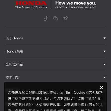
关于Honda
Honda纯电
全领域产品
技术创新
赛事运动
为提供给您更好的网站使用体验，我们使用Cookie和类似技术
进行站内访客浏览路径监测，勾选下列协议并点击“同意”即
新闻资讯
表示同意对您的个人信息进行收集。如果您是未满14周岁的儿
F1®赛事
童，您需要在征得监护人同意后向我方提供个人相关信息。监