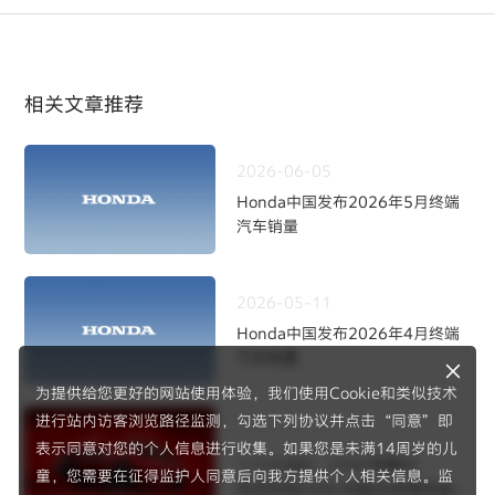
相关文章推荐
2026-06-05
Honda中国发布2026年5月终端
汽车销量
2026-05-11
Honda中国发布2026年4月终端
汽车销量
为提供给您更好的网站使用体验，我们使用Cookie和类似技术
进行站内访客浏览路径监测，勾选下列协议并点击“同意”即
2026-04-22
表示同意对您的个人信息进行收集。如果您是未满14周岁的儿
二十正当红，CIVIC燃擎日
F1®赛事
童，您需要在征得监护人同意后向我方提供个人相关信息。监
东风本田CIVIC中国20年限定版焕