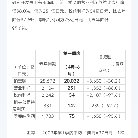
研究开发费用有所降低，第一季度的营业利润依然比去年降
低88.0%，仅为251亿日元。税前利润为54亿日元，比去年
降低97.6%；季度纯利润为75亿日元，比去年降低
95.6%。
第一季度
増减额
去年同期
（增减
（单位：亿
（
4
月
-6
率％）
日元）
月
）
销售额
28,672
20,022
-8,650（-30.2）
营业利润
2,104
251
-1,853（-88.0）
税前利润
2,242
54
-2,187（-97.6）
相关公司持
381
142
-239（-62.7）
股利润
季度纯利润
1,733
75
-1,658（-95.6）
汇率： 2009年第1季度平均 1美元=97日元；1欧