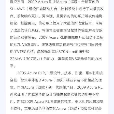
操控方面，2009 Acura RL对Acura（讴歌）全球首创的
SH-AWD（超级四轮驱动力自由控制系统）进行了大幅度改
良，系统响应更快、更准确，且更多的传动系扭矩被传输到
后轮、性能更高。传动系上使用了大量的新底盘技术，采用
了改进的转向系统，将使驾驶者更为轻松地体验到淋漓尽致
的运动驾驶感受。2009 Acura RL的性能提升还归功于全新
的3.7L V6发动机，该发动机首次在进气门和排气门同时使
用了VTEC机构，能够输出高达370N·m的扭矩和
226kW（307马力）的动力，媲美多款V8发动机的动力水
平。
2009 Acura RL的工程设计、技术、性能、豪华性和安
全性，都集中体现了Acura（讴歌）精益求精不断超越的理
念。作为Acura（讴歌）新一代旗舰产品，2009 Acura RL
再次证明了优雅豪华的设计与提供激情驾驶的功能并不排
斥。新款2009 Acura RL将改进的技术、更大胆的风格和安
全特性，完美地融合到原有的Acura（讴歌）顶级高性能豪