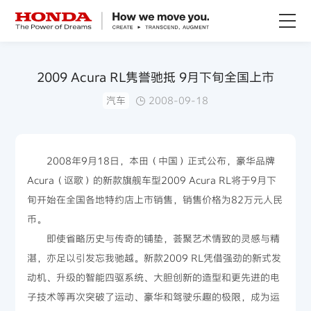
关于Honda
2009 Acura RL隽誉驰抵 9月下旬全国上市
汽车
2008-09-18
Honda纯电
全领域产品
2008年9月18日，本田（中国）正式公布，豪华品牌
Acura（讴歌）的新款旗舰车型2009 Acura RL将于9月下
技术创新
旬开始在全国各地特约店上市销售，销售价格为82万元人民
币。
赛事运动
即使省略历史与传奇的铺垫，荟聚艺术情致的灵感与精
湛，亦足以引发忘我驰越。新款2009 RL凭借强劲的新式发
新闻资讯
动机、升级的智能四驱系统、大胆创新的造型和更先进的电
子技术等再次突破了运动、豪华和驾驶乐趣的极限，成为运