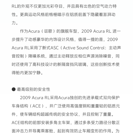
RL的外观不仅更加光彩夺目，并且具有出色的空气动力特
性。更具运动风格前格栅暗示在铝质前盖下隐藏着澎湃动
力。
作为Acura（讴歌）的旗舰车型，2009 Acura RL 进一
步提升了动感豪华的内饰设计风格，值得一提的是，2009
Acura RL采用了新式ASC（Active Sound Control：主动声
音控制）降噪系统，通过主动释放反相位声源消除噪音，同
时还使用了高科技设计的新隔音挡风玻璃，这些创新技术使
得舱内更加宁静。
● 最高级别的安全性
2009 Acura RL采用Acura独创的先进承载式双向保护
车身结构（ACE），并广泛使用高强度钢和重量轻的铝质元
件，使车辆结构超越传统的安全协议，并且控制了重量。
ACE结构的前部安装多角主车架，通过多条受力路径分散正
面冲击力并导离乘客舱，起到有效防止车厢变形的作用。为