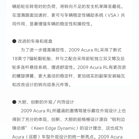
辆前轮在转弯时的负荷，将转向不足的发生机率降至最低。
在湿滑路面加速时，更可与车辆稳定性辅助系统（VSA）共
同作用，显著增强车辆的稳定性和操控性。
● 改进的车身和底盘
为了进一步提高操控性，2009 Acura RL采用了新式
18英寸7辐轮毂轮胎，并与之配合采用前轮独立双叉臂及后
轮多连杆悬挂系统，增进舒适性。2009 Acura RL有更改进
的螺旋弹簧、更大直径的稳定杆、更加结实的副架安装轴瓦
和改良设计的转向齿条元件等。
● 大胆、创新的外观／内饰设计
2009 Acura RL所蕴涵的激情驾驶乐趣在外观设计上也
得到了充分的体现，创新、大胆的前格栅设计源自“锐利边
锋动感”（Keen Edge Dynamic）的设计理念，这也成为
Acura（讴歌）车型外观设计的统一新亮点。2009 Acura