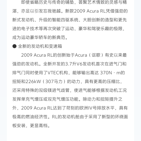
即使省略历史与传奇的铺垫，荟聚艺术情致的灵感与精
湛，亦足以引发忘我驰越。新款2009 Acura RL凭借强劲的
新式发动机、升级的智能四驱系统、大胆创新的造型和更先
进的电子技术等再次突破了运动、豪华和驾驶乐趣的极限，
成为运动豪华轿车的新典范。
● 全新的发动机和变速箱
2009 Acura RL的创新始于Acura（讴歌）有史以来最
强劲的发动机。全新开发的3.7升V6发动机首次在进气门和
排气门同时使用了VTEC机构，能够输出高达 370N·m的
扭矩和226kW（307马力）的动力，具有更高的压缩比，
还采用特殊的双级镁进气歧管，使进气能够根据发动机工况
发挥单充气增压或双充气增压功能。除动力和扭矩提升之
外，2009 Acura RL达到了苛刻的欧洲IV号排放水平，具有
极高的燃油经济性。RL的发动机舱由于采用了新型的环绕面
板安装，更显高档。