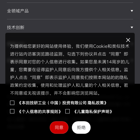
全领域产品
技术创新
赛事运动
为提供给您更好的网站使用体验，我们使用Cookie和类似技术
进行站内访客浏览路径监测，勾选下列协议并点击“同意”即
新闻资讯
表示同意对您的个人信息进行收集。如果您是未满14周岁的儿
F1®赛事
童，您需要在征得监护人同意后向我方提供个人相关信息。监
护人点击“同意”即表示监护人同意我们按照本网站的的隐私
政策约定收集、使用和处理监护人和儿童的个人相关信息。若
不同意或无视该提示，并不会影响您浏览网站。
Copyright © 2026 Honda Motor(China) Investment Co., Lt
《本田技研工业（中国）投资有限公司 隐私政策》
d. All Right Reserved.
京ICP备05023886号
京公网安备1101
《个人信息的共享规则》
《儿童隐私保护声明》
0502034595号
员工通道
|
使用须知
|
隐私政策
|
信息共享
|
儿童隐私保护声明
|
网站地图
同意
拒绝
2026赛季、新规则、新伙伴、全新H标识