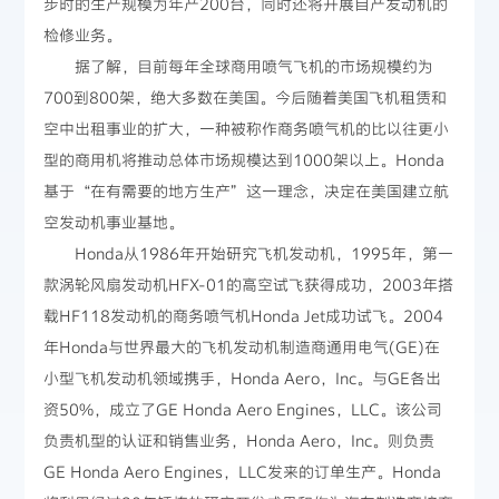
步时的生产规模为年产200台，同时还将开展自产发动机的
检修业务。
据了解，目前每年全球商用喷气飞机的市场规模约为
700到800架，绝大多数在美国。今后随着美国飞机租赁和
空中出租事业的扩大，一种被称作商务喷气机的比以往更小
型的商用机将推动总体市场规模达到1000架以上。Honda
基于“在有需要的地方生产”这一理念，决定在美国建立航
空发动机事业基地。
Honda从1986年开始研究飞机发动机，1995年，第一
款涡轮风扇发动机HFX-01的高空试飞获得成功，2003年搭
载HF118发动机的商务喷气机Honda Jet成功试飞。2004
年Honda与世界最大的飞机发动机制造商通用电气(GE)在
小型飞机发动机领域携手，Honda Aero，Inc。与GE各出
资50%，成立了GE Honda Aero Engines，LLC。该公司
负责机型的认证和销售业务，Honda Aero，Inc。则负责
GE Honda Aero Engines，LLC发来的订单生产。Honda